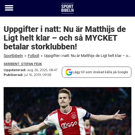
Toggle
menu
Uppgifter i natt: Nu är Matthijs de
Ligt helt klar – och så MYCKET
betalar storklubben!
Sportbibeln
»
Fotboll
»
Uppgifter i natt: Nu är Matthijs de Ligt helt klar – och så MYCKET betalar storklubben!
SKRIBENT: STEFAN FEUK
Uppdaterad:
aug 26, 2025, 08:47
Lägg till som önskad källa på Google
Publicerad:
jul 16, 2019, 09:58