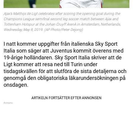
Ajax’s Matthijs de Ligt celebrates after scoring the opening goal during the
Champions League semifinal second leg soccer match between Ajax and
Tottenham Hotspur at the Johan Cruyff ArenA in Amsterdam, Netherlands,
Wednesday, May 8, 2019. (AP Photo/Peter Dejong)
I natt kommer uppgifter från italienska Sky Sport
Italia som säger att Juventus kommit överens med
19-årige holländaren. Sky Sport Italia skriver att de
Ligt kommer att resa ned till Turin under
tisdagskvällen för att slutföra de sista detaljerna och
genomgå den obligatoriska läkarundersökningen på
onsdagen.