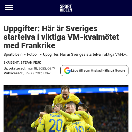
Toggle
menu
Uppgifter: Här är Sveriges
startelva i viktiga VM-kvalmötet
med Frankrike
Sportbibeln
»
Fotboll
»
Uppgifter: Här är Sveriges startelva i viktiga VM-kvalmötet med Frankrike
SKRIBENT: STEFAN FEUK
Uppdaterad:
mar 18, 2025, 08:17
Lägg till som önskad källa på Google
Publicerad:
jun 08, 2017, 13:42