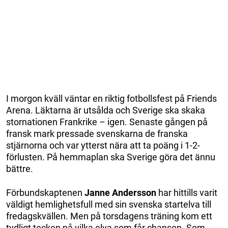
I morgon kväll väntar en riktig fotbollsfest på Friends
Arena. Läktarna är utsålda och Sverige ska skaka
stornationen Frankrike – igen. Senaste gången på
fransk mark pressade svenskarna de franska
stjärnorna och var ytterst nära att ta poäng i 1-2-
förlusten. På hemmaplan ska Sverige göra det ännu
bättre.
Förbundskaptenen
Janne Andersson
har hittills varit
väldigt hemlighetsfull med sin svenska startelva till
fredagskvällen. Men på torsdagens träning kom ett
tydligt tecken på vilka elva som får chansen. Som