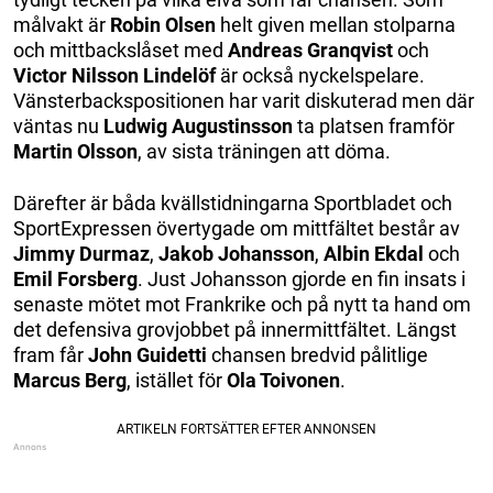
målvakt är
Robin Olsen
helt given mellan stolparna
och mittbackslåset med
Andreas Granqvist
och
Victor Nilsson Lindelöf
är också nyckelspelare.
Vänsterbackspositionen har varit diskuterad men där
väntas nu
Ludwig Augustinsson
ta platsen framför
Martin Olsson
, av sista träningen att döma.
Därefter är båda kvällstidningarna Sportbladet och
SportExpressen övertygade om mittfältet består av
Jimmy Durmaz
,
Jakob Johansson
,
Albin Ekdal
och
Emil Forsberg
. Just Johansson gjorde en fin insats i
senaste mötet mot Frankrike och på nytt ta hand om
det defensiva grovjobbet på innermittfältet. Längst
fram får
John Guidetti
chansen bredvid pålitlige
Marcus Berg
, istället för
Ola Toivonen
.