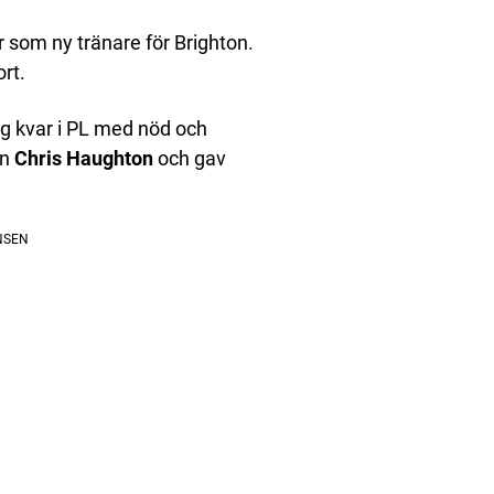
 som ny tränare för Brighton.
rt.
ig kvar i PL med nöd och
en
Chris Haughton
och gav