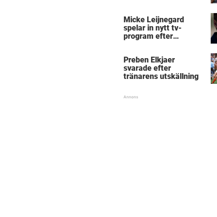
Micke Leijnegard
spelar in nytt tv-
program efter
Mästarnas mästare
Preben Elkjaer
svarade efter
tränarens utskällning