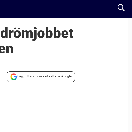
 drömjobbet
ben
Lägg till som önskad källa på Google