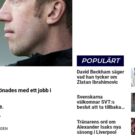
POPULÄRT
David Beckham säger
vad han tycker om
Zlatan Ibrahimovic
önades med ett jobb i
Svenskarna
välkomnar SVT:s
e.
beslut att ta tillbaka
Micke Leijnegard
.
Tränarens ord om
Alexander Isaks nya
säsong i Liverpool