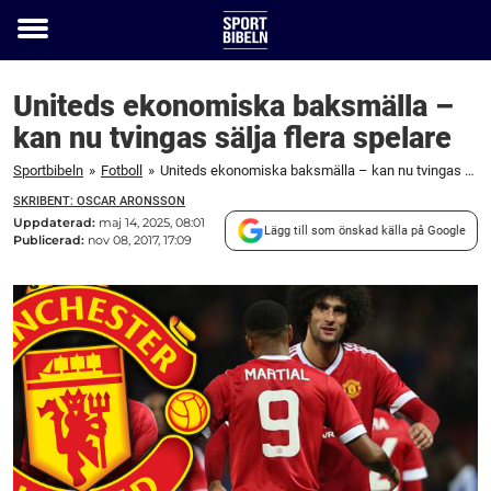
Toggle
menu
Uniteds ekonomiska baksmälla –
kan nu tvingas sälja flera spelare
Sportbibeln
»
Fotboll
»
Uniteds ekonomiska baksmälla – kan nu tvingas sälja flera spelare
SKRIBENT: OSCAR ARONSSON
Uppdaterad:
maj 14, 2025, 08:01
Lägg till som önskad källa på Google
Publicerad:
nov 08, 2017, 17:09