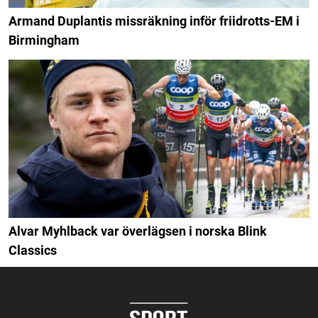
Armand Duplantis missräkning inför friidrotts-EM i
Birmingham
Alvar Myhlback var överlägsen i norska Blink
Classics