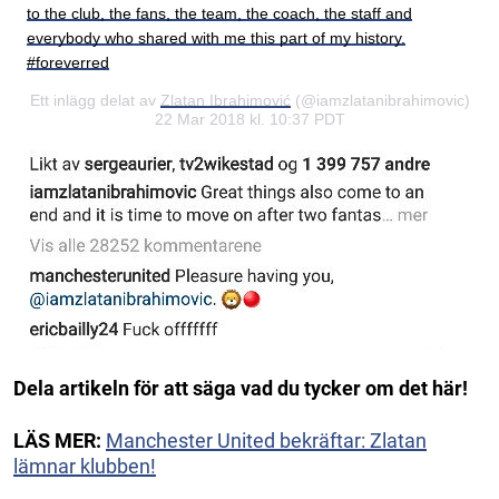
to the club, the fans, the team, the coach, the staff and
everybody who shared with me this part of my history.
#foreverred
Ett inlägg delat av
Zlatan Ibrahimović
(@iamzlatanibrahimovic)
22 Mar 2018 kl. 10:37 PDT
Dela artikeln för att säga vad du tycker om det här!
LÄS MER:
Manchester United bekräftar: Zlatan
lämnar klubben!