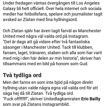
Under fredagen väntas övergången till Los Angeles
Galaxy bli helt officiell. Över hela internet och sociala
medier har fotbollsfans, spelare och journalister tagit
avsked av Zlatan med fina hyllningsord.
Och Zlatan själv har även tagit farväl av Manchester
United med några väl valda ord på Instagram.
”Det är dags att gå vidare efter två fantastiska
säsonger i Manchester United. Tack till klubben,
fansen, laget, tränaren, staben och alla som har varit
med mig i den här delen av min historia”, skriver han
tillsammans med en bild på honom som Gud.
Två tydliga ord
Men det fanns en som inte bjöd på någon direkt
hyllning utan valde några egna väl valda ord för att
säga hej då till Zlatan. Två tydliga ord.
”Fuck offfffff”, skriver Unitedlagkamraten
Eric Bailly
som svar på Zlatans Instagrambild.