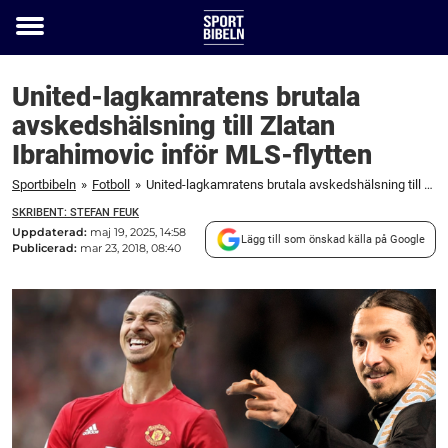
Toggle
menu
United-lagkamratens brutala
avskedshälsning till Zlatan
Ibrahimovic inför MLS-flytten
Sportbibeln
»
Fotboll
»
United-lagkamratens brutala avskedshälsning till Zlatan Ibrahimovic inför MLS-flytten
SKRIBENT: STEFAN FEUK
Uppdaterad:
maj 19, 2025, 14:58
Lägg till som önskad källa på Google
Publicerad:
mar 23, 2018, 08:40