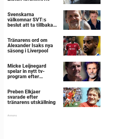
Svenskarna
välkomnar SVT:s
beslut att ta tillbaka
Micke Leijnegard
Tränarens ord om
Alexander Isaks nya
säsong i Liverpool
Micke Leijnegard
spelar in nytt tv-
program efter
Mästarnas mästare
Preben Elkjaer
svarade efter
tränarens utskällning