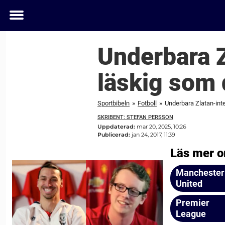
Toggle
menu
Underbara Z
läskig som 
Sportbibeln
»
Fotboll
»
Underbara Zlatan-inte
SKRIBENT: STEFAN PERSSON
Uppdaterad:
mar 20, 2025, 10:26
Publicerad:
jan 24, 2017, 11:39
Läs mer o
Manchester
United
Premier
League