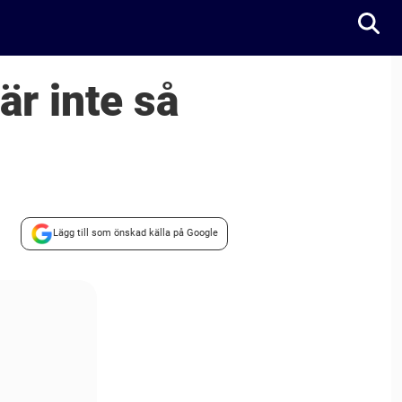
är inte så
Lägg till som önskad källa på Google