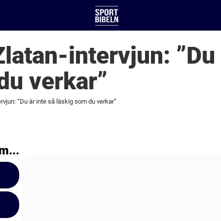
latan-intervjun: ”Du 
du verkar”
rvjun: ”Du är inte så läskig som du verkar”
m...