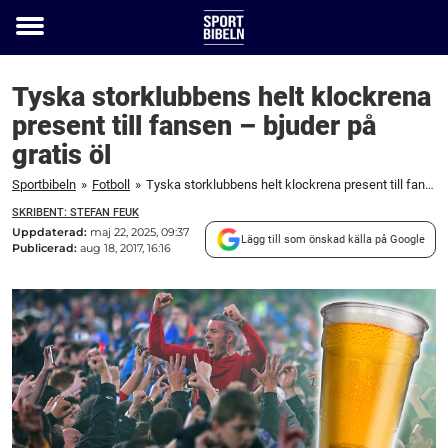
Toggle
menu
Tyska storklubbens helt klockrena
present till fansen – bjuder på
gratis öl
Sportbibeln
»
Fotboll
»
Tyska storklubbens helt klockrena present till fansen – bjuder på gratis öl
SKRIBENT: STEFAN FEUK
Uppdaterad:
maj 22, 2025, 09:37
Lägg till som önskad källa på Google
Publicerad:
aug 18, 2017, 16:16