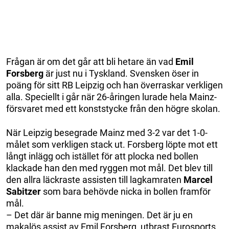
Frågan är om det går att bli hetare än vad
Emil
Forsberg
är just nu i Tyskland. Svensken öser in
poäng för sitt RB Leipzig och han överraskar verkligen
alla. Speciellt i går när 26-åringen lurade hela Mainz-
försvaret med ett konststycke från den högre skolan.
När Leipzig besegrade Mainz med 3-2 var det 1-0-
målet som verkligen stack ut. Forsberg löpte mot ett
långt inlägg och istället för att plocka ned bollen
klackade han den med ryggen mot mål. Det blev till
den allra läckraste assisten till lagkamraten
Marcel
Sabitzer
som bara behövde nicka in bollen framför
mål.
– Det där är banne mig meningen. Det är ju en
makalös assist av Emil Forsberg, utbrast Eurosports