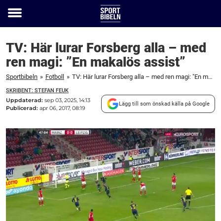
Toggle
menu
TV: Här lurar Forsberg alla – med
ren magi: ”En makalös assist”
Sportbibeln
»
Fotboll
»
TV: Här lurar Forsberg alla – med ren magi: "En makalös assist"
SKRIBENT: STEFAN FEUK
Uppdaterad:
sep 03, 2025, 14:13
Lägg till som önskad källa på Google
Publicerad:
apr 06, 2017, 08:19