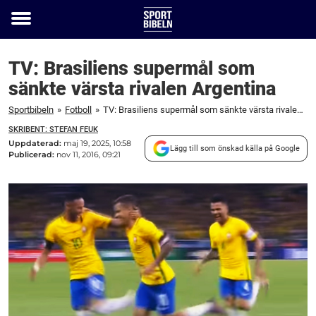
Toggle
menu
TV: Brasiliens supermål som
sänkte värsta rivalen Argentina
Sportbibeln
»
Fotboll
»
TV: Brasiliens supermål som sänkte värsta rivalen Argentina
SKRIBENT: STEFAN FEUK
Uppdaterad:
maj 19, 2025, 10:58
Lägg till som önskad källa på Google
Publicerad:
nov 11, 2016, 09:21