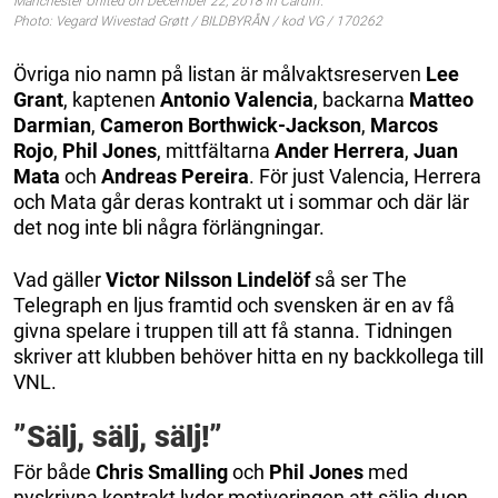
Manchester United on December 22, 2018 in Cardiff.
Photo: Vegard Wivestad Grøtt / BILDBYRÅN / kod VG / 170262
Övriga nio namn på listan är målvaktsreserven
Lee
Grant
, kaptenen
Antonio Valencia
, backarna
Matteo
Darmian
,
Cameron Borthwick-Jackson
,
Marcos
Rojo
,
Phil Jones
, mittfältarna
Ander Herrera
,
Juan
Mata
och
Andreas Pereira
. För just Valencia, Herrera
och Mata går deras kontrakt ut i sommar och där lär
det nog inte bli några förlängningar.
Vad gäller
Victor Nilsson Lindelöf
så ser The
Telegraph en ljus framtid och svensken är en av få
givna spelare i truppen till att få stanna. Tidningen
skriver att klubben behöver hitta en ny backkollega till
VNL.
”Sälj, sälj, sälj!”
För både
Chris Smalling
och
Phil Jones
med
nyskrivna kontrakt lyder motiveringen att sälja duon