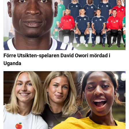
Förre Utsikten-spelaren David Owori mördad i
Uganda