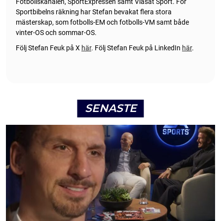
Fotbollskanalen, SportExpressen samt Viasat Sport. För
Sportbibelns räkning har Stefan bevakat flera stora
mästerskap, som fotbolls-EM och fotbolls-VM samt både
vinter-OS och sommar-OS.
Följ Stefan Feuk på X
här
.
Följ Stefan Feuk på LinkedIn
här
.
SENASTE