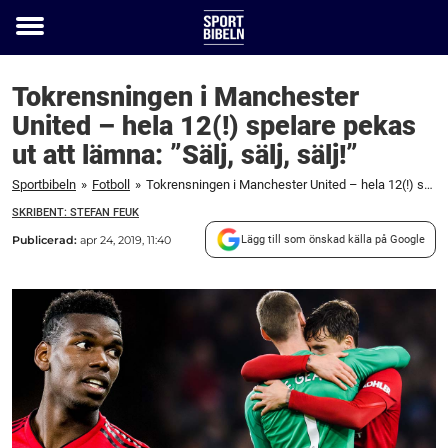
Toggle
menu
Tokrensningen i Manchester
United – hela 12(!) spelare pekas
ut att lämna: ”Sälj, sälj, sälj!”
Sportbibeln
»
Fotboll
»
Tokrensningen i Manchester United – hela 12(!) spelare pekas ut att lämna: "Sälj, sälj, sälj!"
SKRIBENT: STEFAN FEUK
Publicerad:
apr 24, 2019, 11:40
Lägg till som önskad källa på Google