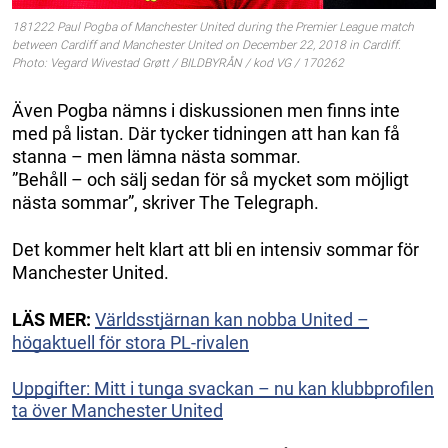
181222 Paul Pogba of Manchester United during the Premier League match
between Cardiff and Manchester United on December 22, 2018 in Cardiff.
Photo: Vegard Wivestad Grøtt / BILDBYRÅN / kod VG / 170262
Även Pogba nämns i diskussionen men finns inte
med på listan. Där tycker tidningen att han kan få
stanna – men lämna nästa sommar.
”Behåll – och sälj sedan för så mycket som möjligt
nästa sommar”, skriver The Telegraph.
Det kommer helt klart att bli en intensiv sommar för
Manchester United.
LÄS MER:
Världsstjärnan kan nobba United –
högaktuell för stora PL-rivalen
Uppgifter: Mitt i tunga svackan – nu kan klubbprofilen
ta över Manchester United