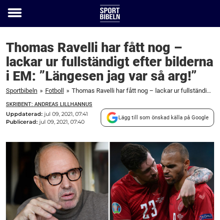
Toggle
menu
Thomas Ravelli har fått nog –
lackar ur fullständigt efter bilderna
i EM: ”Längesen jag var så arg!”
Sportbibeln
»
Fotboll
»
Thomas Ravelli har fått nog – lackar ur fullständigt efter bilderna i EM: ”Längesen jag var så arg!”
SKRIBENT: ANDREAS LILLHANNUS
Uppdaterad:
jul 09, 2021, 07:41
Lägg till som önskad källa på Google
Publicerad:
jul 09, 2021, 07:40