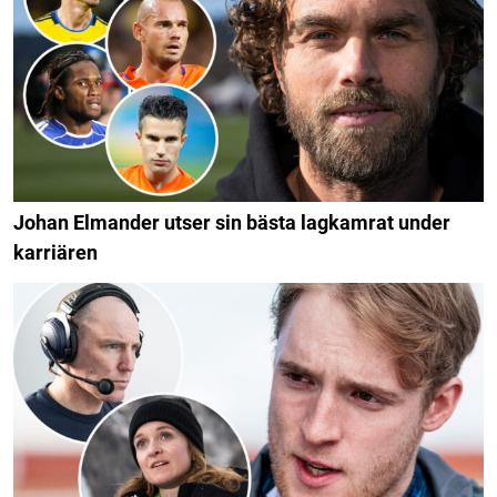
Johan Elmander utser sin bästa lagkamrat under
karriären