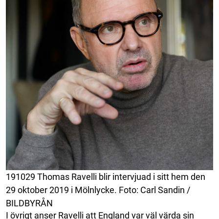
191029 Thomas Ravelli blir intervjuad i sitt hem den
29 oktober 2019 i Mölnlycke. Foto: Carl Sandin /
BILDBYRÅN
I övrigt anser Ravelli att England var väl värda sin