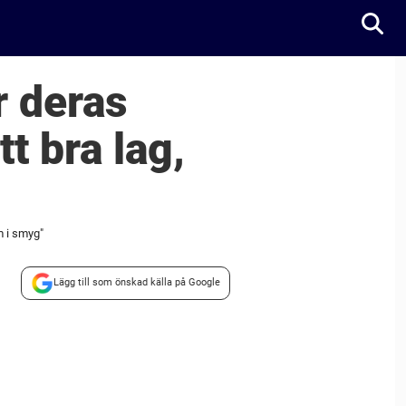
r deras
tt bra lag,
m i smyg"
Lägg till som önskad källa på Google