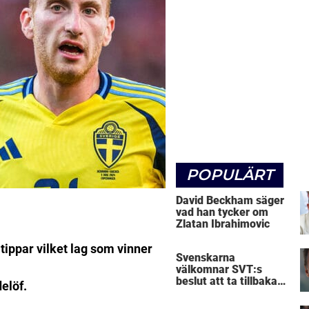
POPULÄRT
David Beckham säger
vad han tycker om
Zlatan Ibrahimovic
tippar vilket lag som vinner
Svenskarna
välkomnar SVT:s
beslut att ta tillbaka
delöf.
Micke Leijnegard