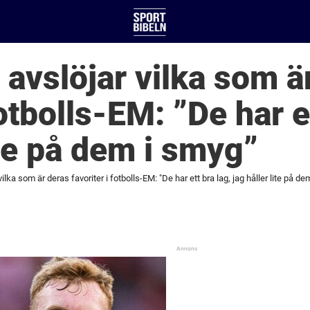
avslöjar vilka som ä
fotbolls-EM: ”De har e
ite på dem i smyg”
lka som är deras favoriter i fotbolls-EM: "De har ett bra lag, jag håller lite på de