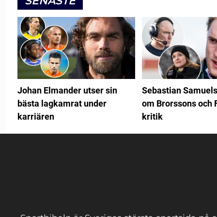
SENASTE
Johan Elmander utser sin
Sebastian Samuels
bästa lagkamrat under
om Brorssons och 
karriären
kritik