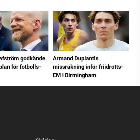
rafström godkände
Armand Duplantis
plan för fotbolls-
missräkning inför friidrotts-
EM i Birmingham