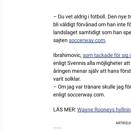
– Du vet aldrig i fotboll. Den nye 
bli väldigt förvånad om han inte för
landslaget samtidigt som han spel
sajten
soccerway.com
.
Ibrahimovic,
som tackade för sig 
enligt Svennis alla möjligheter at
åringen menar själv att hans för
varit solklar.
– Om jag var tränare skulle jag f
enligt soccerway.com.
LÄS MER:
Wayne Rooneys hyllning 