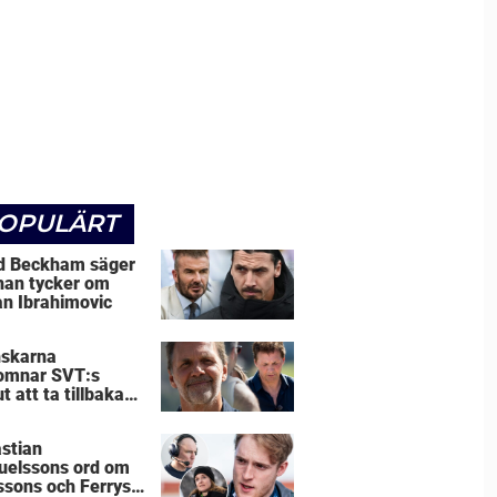
OPULÄRT
d Beckham säger
han tycker om
an Ibrahimovic
skarna
omnar SVT:s
t att ta tillbaka
e Leijnegard
stian
elssons ord om
ssons och Ferrys