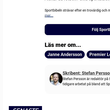
Sportbibeln strävar efter en trovärdig och
mer...
Följ Spor
Läs mer om...
Janne Andersson
Premier 
Skribent: Stefan Perss
Stefan Persson är redaktör på S
tidigare arbetat på bland att S