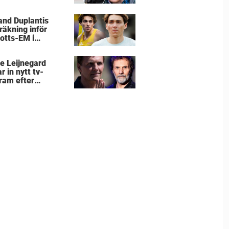
k
nd Duplantis
räkning inför
rotts-EM i
mingham
e Leijnegard
r in nytt tv-
ram efter
arnas mästare