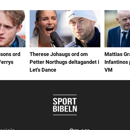
Therese Johaugs ord om
Mattias G
sons ord
Petter Northugs deltagandet i
Infantinos 
Ferrys
Let's Dance
VM