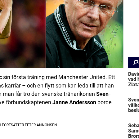
P
Davi
c
sin första träning med Manchester United. Ett
vad 
Zlat
s karriär – och en flytt som kan leda till att han
l om man får tro den svenske tränarikonen
Sven-
Sven
nye förbundskaptenen
Janne Andersson
borde
välk
beslu
Mick
Seba
Samu
Bror