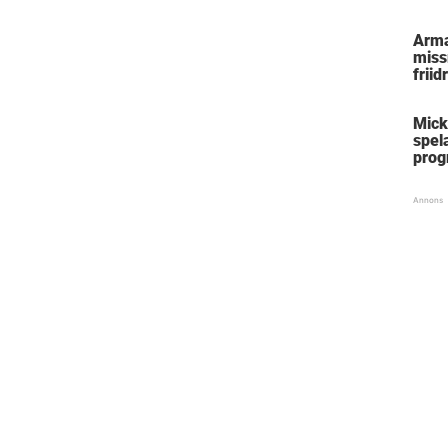
kriti
Arma
miss
friid
Bir
Mick
spela
prog
Mäst