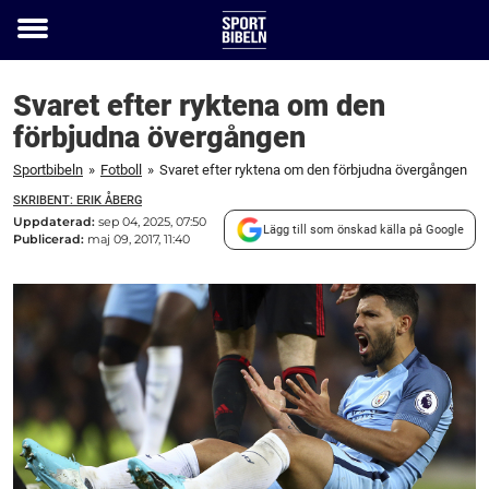
Toggle
menu
Svaret efter ryktena om den
förbjudna övergången
Sportbibeln
»
Fotboll
»
Svaret efter ryktena om den förbjudna övergången
SKRIBENT: ERIK ÅBERG
Uppdaterad:
sep 04, 2025, 07:50
Lägg till som önskad källa på Google
Publicerad:
maj 09, 2017, 11:40