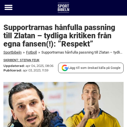
Toggle
menu
Supportrarnas hånfulla passning
till Zlatan – tydliga kritiken från
egna fansen(!): ”Respekt”
Sportbibeln
»
Fotboll
»
Supportrarnas hånfulla passning till Zlatan – tydliga kritiken från egna fansen(!): "Respekt"
SKRIBENT: STEFAN FEUK
Uppdaterad:
apr 04, 2025, 08:06
Lägg till som önskad källa på Google
Publicerad:
apr 03, 2023, 11:59