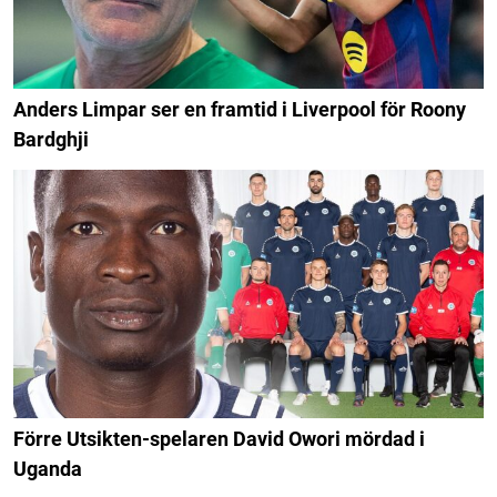
Anders Limpar ser en framtid i Liverpool för Roony
Bardghji
Förre Utsikten-spelaren David Owori mördad i
Uganda