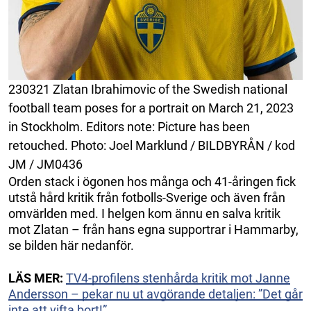
230321 Zlatan Ibrahimovic of the Swedish national
football team poses for a portrait on March 21, 2023
in Stockholm. Editors note: Picture has been
retouched. Photo: Joel Marklund / BILDBYRÅN / kod
JM / JM0436
Orden stack i ögonen hos många och 41-åringen fick
utstå hård kritik från fotbolls-Sverige och även från
omvärlden med. I helgen kom ännu en salva kritik
mot Zlatan – från hans egna supportrar i Hammarby,
se bilden här nedanför.
LÄS MER:
TV4-profilens stenhårda kritik mot Janne
Andersson – pekar nu ut avgörande detaljen: ”Det går
inte att vifta bort!”