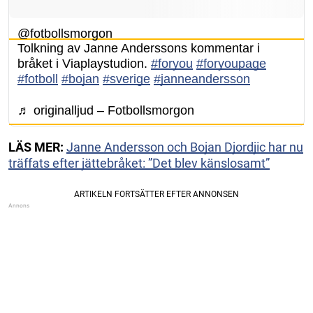
@fotbollsmorgon
Tolkning av Janne Anderssons kommentar i
bråket i Viaplaystudion.
#foryou
#foryoupage
#fotboll
#bojan
#sverige
#janneandersson
♬ originalljud – Fotbollsmorgon
LÄS MER:
Janne Andersson och Bojan Djordjic har nu
träffats efter jättebråket: ”Det blev känslosamt”