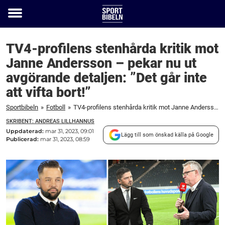
Toggle
menu
TV4-profilens stenhårda kritik mot
Janne Andersson – pekar nu ut
avgörande detaljen: ”Det går inte
att vifta bort!”
Sportbibeln
»
Fotboll
»
TV4-profilens stenhårda kritik mot Janne Andersson – pekar nu ut avgörande detaljen: ”Det går inte att vifta bort!”
SKRIBENT: ANDREAS LILLHANNUS
Uppdaterad:
mar 31, 2023, 09:01
Lägg till som önskad källa på Google
Publicerad:
mar 31, 2023, 08:59