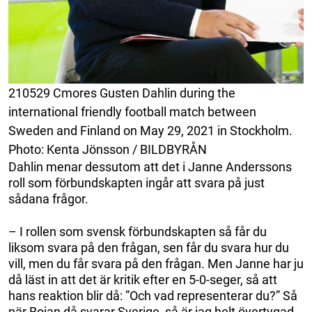
210529 Cmores Gusten Dahlin during the
international friendly football match between
Sweden and Finland on May 29, 2021 in Stockholm.
Photo: Kenta Jönsson / BILDBYRÅN
Dahlin menar dessutom att det i Janne Anderssons
roll som förbundskapten ingår att svara på just
sådana frågor.
– I rollen som svensk förbundskapten så får du
liksom svara på den frågan, sen får du svara hur du
vill, men du får svara på den frågan. Men Janne har ju
då läst in att det är kritik efter en 5-0-seger, så att
hans reaktion blir då: ”Och vad representerar du?” Så
när Bojan då svarar Sverige, så är jag helt övertygad