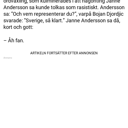
ordväxling, som kulminerades i att någonting Janne
Andersson sa kunde tolkas som rasistiskt. Andersson
sa: ”Och vem representerar du?”, varpå Bojan Djordjic
svarade: ”Sverige, så klart.” Janne Andersson sa då,
kort och gott:
– Åh fan.