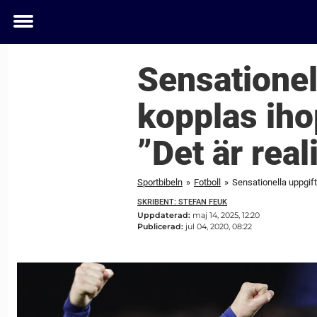
Toggle
menu
Sensationel
kopplas ihop
”Det är real
Sportbibeln
»
Fotboll
»
Sensationella uppgifte
SKRIBENT: STEFAN FEUK
Uppdaterad:
maj 14, 2025, 12:20
Publicerad:
jul 04, 2020, 08:22