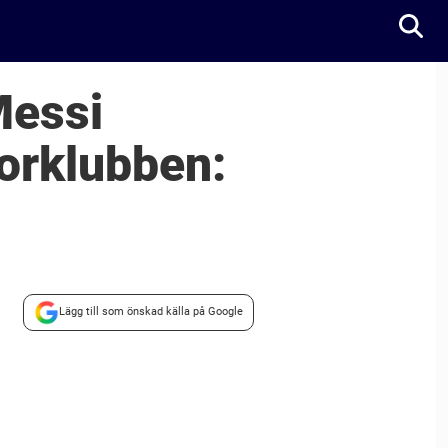
Messi
torklubben:
Lägg till som önskad källa på Google