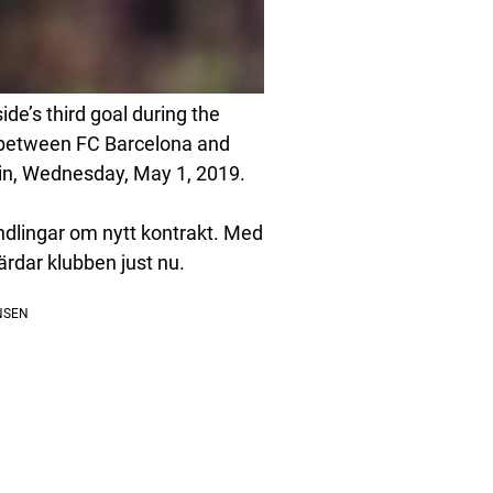
ide’s third goal during the
h between FC Barcelona and
in, Wednesday, May 1, 2019.
handlingar om nytt kontrakt. Med
rdar klubben just nu.