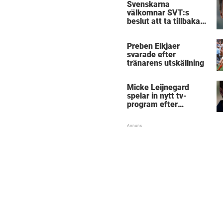
Svenskarna
välkomnar SVT:s
beslut att ta tillbaka
Micke Leijnegard
Preben Elkjaer
svarade efter
tränarens utskällning
Micke Leijnegard
spelar in nytt tv-
program efter
Mästarnas mästare