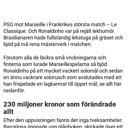
PSG mot Marseille i Frankrikes största match – Le
Classique. Och Ronaldinho var på rejält lekhumör.
Brasilianaren hade fullständig lekstuga på gräset och
bjöd på två rena mästerverk i matchen.
Förutom alla de läckra små vrickningarna och
finterna som lurade Marseillespelarna så bjöd
Ronaldinho på ett mycket vackert solomål och sedan
en ännu vackrare solorusch som avslutades med att
han frispelade en lagkamrat till öppet mål, se allt här
nedanför.
230 miljoner kronor som förändrade
allt
Efter den uppvisningen fanns det inga tveksamheter.
Barcelona öppnade upp plånboken, skickade över ett