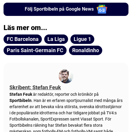
Följ Sportbibeln på Google News
Läs mer om...
FC Barcelona
La Liga
Ligue 1
Paris Saint-Germain FC
Ronaldinho
Skribent: Stefan Feuk
Stefan Feuk
är redaktör, reporter och krönikör på
Sportbibeln
. Han är en erfaren sportjournalist med många års
erfarenhet av att bevaka våra största, svenska idrottsstjärnor
i de populäraste idrotterna och har tidigare jobbat på TV4:s
Fotbollskanalen, SportExpressen samt Viasat Sport. För
Sportbibelns räkning har Stefan bevakat flera stora
mästerskap, som fotbolls-EM och fotbolls-VM samt både