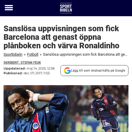
Toggle
menu
Sanslösa uppvisningen som fick
Barcelona att genast öppna
plånboken och värva Ronaldinho
Sportbibeln
»
Fotboll
»
Sanslösa uppvisningen som fick Barcelona att genast öppna plånboken och värva Ronaldinho
SKRIBENT: STEFAN FEUK
Uppdaterad:
maj 14, 2025, 12:38
Lägg till som önskad källa på Google
Publicerad:
dec 07, 2017, 11:55