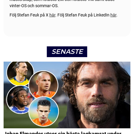
vinter-OS och sommar-OS.
Följ Stefan Feuk på X
här
.
Följ Stefan Feuk på LinkedIn
här
.
SENASTE
Johan Elmander utser sin bästa lagkamrat under