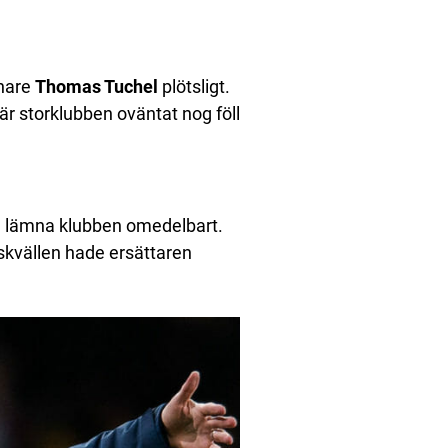
änare
Thomas Tuchel
plötsligt.
är storklubben oväntat nog föll
ch lämna klubben omedelbart.
gskvällen hade ersättaren