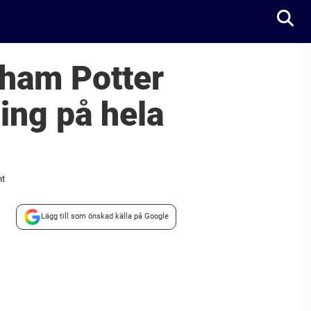
aham Potter
ning på hela
nt
Lägg till som önskad källa på Google