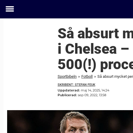
Toggle
menu
Så absurt m
i Chelsea –
500(!) proc
Sportbibeln
»
Fotboll
»
Så absurt mycket peng
SKRIBENT: STEFAN FEUK
Uppdaterad:
maj 14, 2025, 14:24
Publicerad:
sep 09, 2022, 13:58