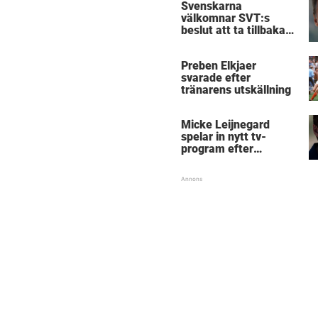
Svenskarna
välkomnar SVT:s
beslut att ta tillbaka
Micke Leijnegard
Preben Elkjaer
svarade efter
tränarens utskällning
Micke Leijnegard
spelar in nytt tv-
program efter
Mästarnas mästare