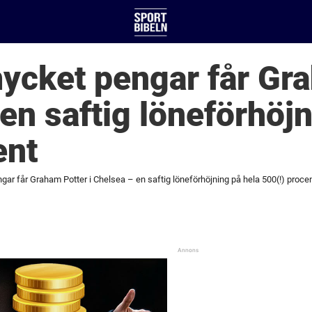
ycket pengar får Gr
 en saftig löneförhöj
ent
ar får Graham Potter i Chelsea – en saftig löneförhöjning på hela 500(!) proce