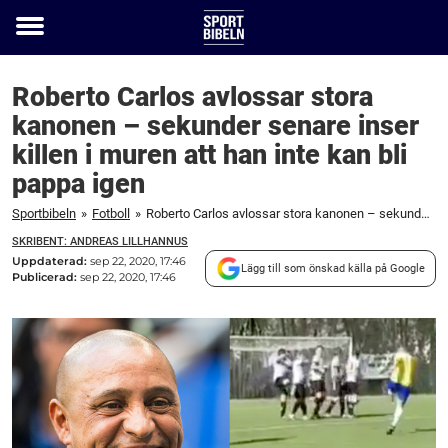
Toggle
menu
Roberto Carlos avlossar stora
kanonen – sekunder senare inser
killen i muren att han inte kan bli
pappa igen
Sportbibeln
»
Fotboll
»
Roberto Carlos avlossar stora kanonen – sekunder senare inser killen i muren att han inte kan bli pappa igen
SKRIBENT: ANDREAS LILLHANNUS
Uppdaterad:
sep 22, 2020, 17:46
Lägg till som önskad källa på Google
Publicerad:
sep 22, 2020, 17:46