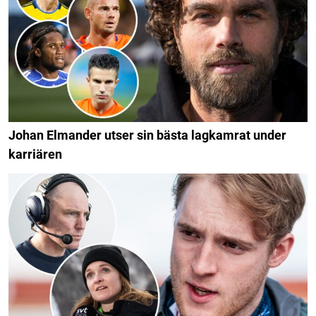
Johan Elmander utser sin bästa lagkamrat under
karriären