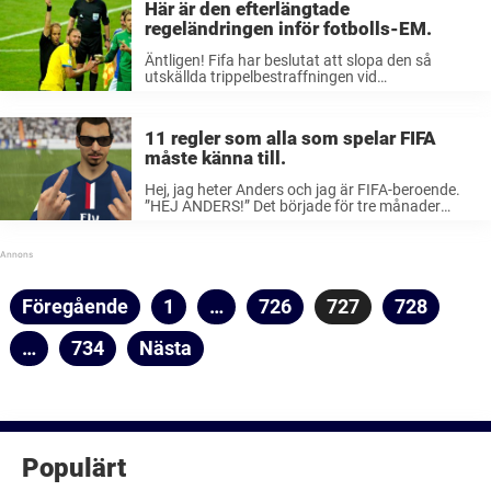
Här är den efterlängtade
pic.twitter.com/IZWq3fcnQB — Bleacher ...
regeländringen inför fotbolls-EM.
Äntligen! Fifa har beslutat att slopa den så
utskällda trippelbestraffningen vid
målchansutvisning och regeländringen införs
redan till EM i sommar. Foto: Bildbyrån. Det var i
Cardiff i helgen som det historiska beslutet togs.
11 regler som alla som spelar FIFA
Istället för ...
måste känna till.
Hej, jag heter Anders och jag är FIFA-beroende.
”HEJ ANDERS!” Det började för tre månader
sedan. Jag hade aldrig spelat fotbollsspelet
innan jag började på mitt nya jobb. Där fanns det
ett gäng grabbar som ...
Sidnumrering
Föregående
Sida
1
…
Sida
726
Sida
727
Sida
728
för
…
Sida
734
Nästa
inlägg
Populärt