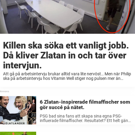
Killen ska söka ett vanligt jobb.
Då kliver Zlatan in och tar över
intervjun.
Att gå på arbetsintervju brukar alltid vara lite nervöst… Men när Philip
ska på arbetsintervju hos Vitamin Well stiger nog pulsen mer än
vanligt. Han blir placerad ensam i ett rum hos företaget och väntar ...
6 Zlatan-inspirerade filmaffischer som
gör succé på nätet.
PSG bad sina fans att skapa sina egna PSG-
influerade filmaffischer. Resultatet? Ett helt gäng
grymma affischer, och de bästa involverade så
klart Zlatan Ibrahimovic. Kolla in de här:
@PSG_inside Zlatlander No.10 #RendUnFilm