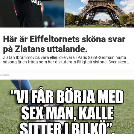
Här är Eiffeltornets sköna svar
på Zlatans uttalande.
Zlatan Ibrahimovics vara eller icke vara i Paris Saint-Germain nästa
säsong är en fråga som har diskuterats flitigt på sistone. Svensken
sitter på utgående kontrakt och presterar samtidigt
världsklassfotboll – något som har gjort honom ...