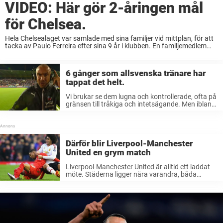
VIDEO: Här gör 2-åringen mål
för Chelsea.
Hela Chelsealaget var samlade med sina familjer vid mittplan, för att
tacka av Paulo Ferreira efter sina 9 år i klubben. En familjemedlem
hade dock andra planer. Plötsligt får andremålvakten Ross Turnbulls
son riktig feeling ...
6 gånger som allsvenska tränare har
tappat det helt.
Vi brukar se dem lugna och kontrollerade, ofta på
gränsen till tråkiga och intetsägande. Men ibland
rinner bägaren över, även för fotbollstränare. Här
listar vi sex fantastiska utbrott då tränarna
tappat det helt. 6. Stuart ...
Därför blir Liverpool-Manchester
United en grym match
Liverpool-Manchester United är alltid ett laddat
möte. Städerna ligger nära varandra, båda
klubbarna är framgångsrika och fansen är bittra
rivaler, vilket gör varje match mellan lagen till
något extra.Men torsdagens Europa League-
möte på Anfield är ...