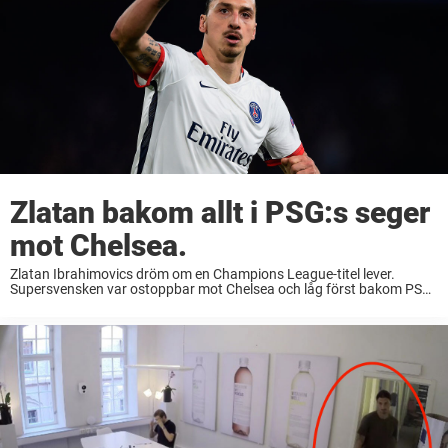
Zlatan bakom allt i PSG:s seger
mot Chelsea.
Zlatan Ibrahimovics dröm om en Champions League-titel lever.
Supersvensken var ostoppbar mot Chelsea och låg först bakom PSG
ledningsmål (briljant framspelning) och sedan även 2–1-målet, som
säkrade Parislagets avancemang. ”Ibras” fullständiga dominans den
här säsongen ...