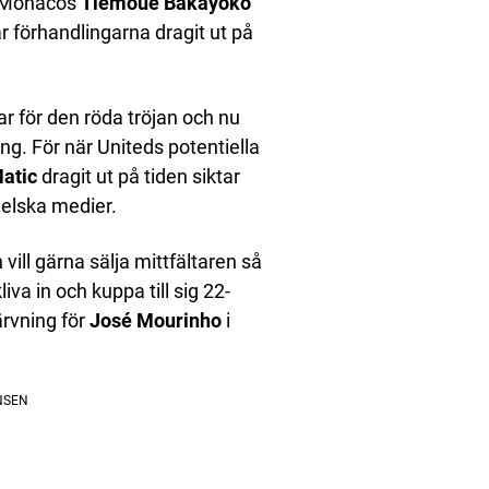
 Monacos
Tiemoue Bakayoko
 förhandlingarna dragit ut på
 för den röda tröjan och nu
ng. För när Uniteds potentiella
atic
dragit ut på tiden siktar
gelska medier.
ill gärna sälja mittfältaren så
iva in och kuppa till sig 22-
ärvning för
José Mourinho
i