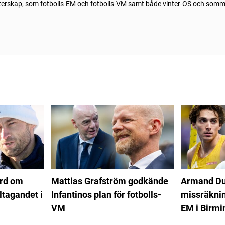
sterskap, som fotbolls-EM och fotbolls-VM samt både vinter-OS och som
ord om
Mattias Grafström godkände
Armand Du
ltagandet i
Infantinos plan för fotbolls-
missräkning
VM
EM i Birm