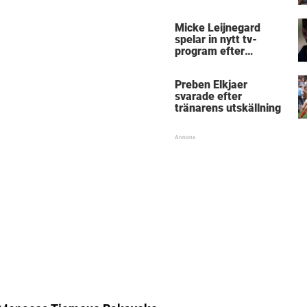
Micke Leijnegard
spelar in nytt tv-
program efter
Mästarnas mästare
Preben Elkjaer
svarade efter
tränarens utskällning