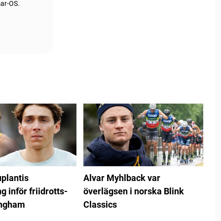
mar-OS.
plantis
Alvar Myhlback var
 inför friidrotts-
överlägsen i norska Blink
ingham
Classics