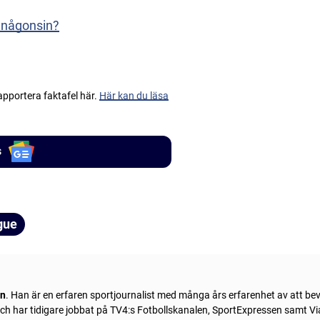
t någonsin?
apportera faktafel här.
Här kan du läsa
s
gue
ln
. Han är en erfaren sportjournalist med många års erfarenhet av att be
 och har tidigare jobbat på TV4:s Fotbollskanalen, SportExpressen samt Vi