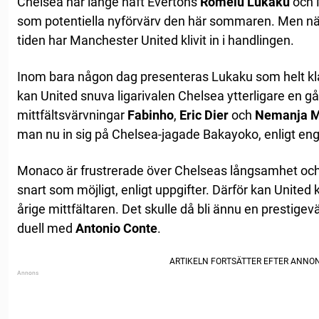
Chelsea har länge haft Evertons
Romelu Lukaku
och
som potentiella nyförvärv den här sommaren. Men när
tiden har Manchester United klivit in i handlingen.
Inom bara någon dag presenteras Lukaku som helt klar
kan United snuva ligarivalen Chelsea ytterligare en gå
mittfältsvärvningar
Fabinho
,
Eric Dier
och
Nemanja M
man nu in sig på Chelsea-jagade Bakayoko, enligt en
Monaco är frustrerade över Chelseas långsamhet och v
snart som möjligt, enligt uppgifter. Därför kan United kl
årige mittfältaren. Det skulle då bli ännu en prestigev
duell med
Antonio Conte
.