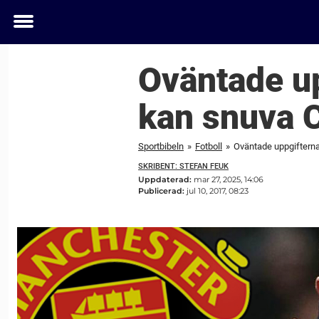
Toggle
menu
Oväntade u
kan snuva C
Sportbibeln
»
Fotboll
»
Oväntade uppgifterna
SKRIBENT: STEFAN FEUK
Uppdaterad:
mar 27, 2025, 14:06
Publicerad:
jul 10, 2017, 08:23