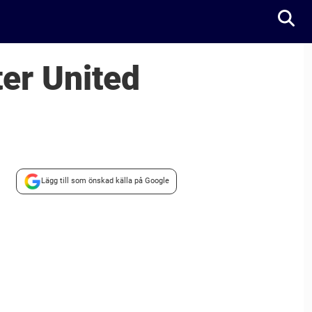
er United
Lägg till som önskad källa på Google