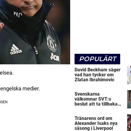
POPULÄRT
David Beckham säger
elsea.
vad han tycker om
Zlatan Ibrahimovic
t engelska medier.
Svenskarna
välkomnar SVT:s
beslut att ta tillbaka
Micke Leijnegard
Tränarens ord om
Alexander Isaks nya
säsong i Liverpool