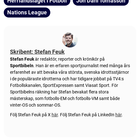
Herrlandslaget I Fotboll
Jon Dahl Tomasson
Nations League
Skribent: Stefan Feuk
Stefan Feuk
är redaktör, reporter och krönikör på
Sportbibeln
. Han är en erfaren sportjournalist med många års
erfarenhet av att bevaka våra största, svenska idrottsstjärnor
i de populäraste idrotterna och har tidigare jobbat på TV4:s
Fotbollskanalen, SportExpressen samt Viasat Sport. För
Sportbibelns räkning har Stefan bevakat flera stora
mästerskap, som fotbolls-EM och fotbolls-VM samt både
vinter-OS och sommar-OS.
Följ Stefan Feuk på X
här
.
Följ Stefan Feuk på LinkedIn
här
.