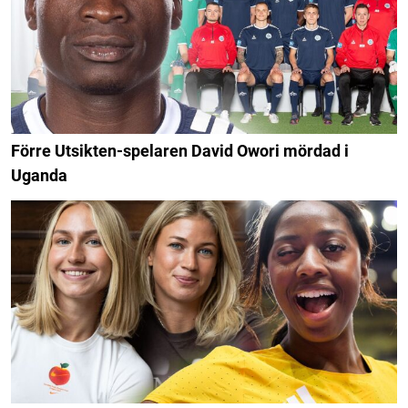
Förre Utsikten-spelaren David Owori mördad i
Uganda