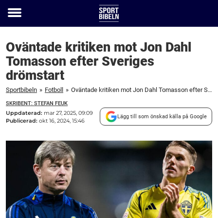
Toggle
menu
Oväntade kritiken mot Jon Dahl
Tomasson efter Sveriges
drömstart
Sportbibeln
»
Fotboll
»
Oväntade kritiken mot Jon Dahl Tomasson efter Sveriges drömstart
SKRIBENT: STEFAN FEUK
Uppdaterad:
mar 27, 2025, 09:09
Lägg till som önskad källa på Google
Publicerad:
okt 16, 2024, 15:46