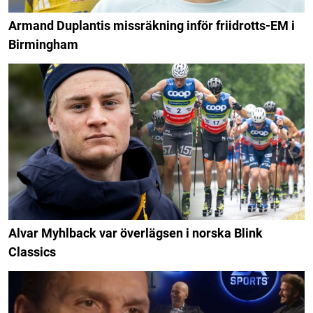
Armand Duplantis missräkning inför friidrotts-EM i
Birmingham
Alvar Myhlback var överlägsen i norska Blink
Classics