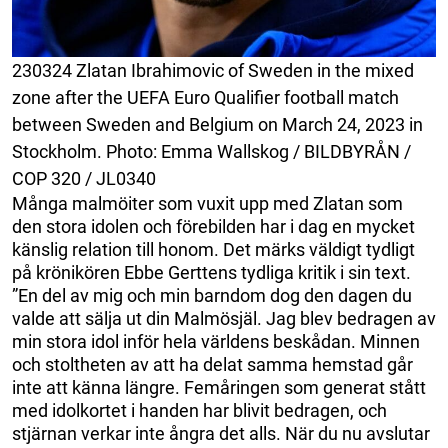
230324 Zlatan Ibrahimovic of Sweden in the mixed
zone after the UEFA Euro Qualifier football match
between Sweden and Belgium on March 24, 2023 in
Stockholm. Photo: Emma Wallskog / BILDBYRÅN /
COP 320 / JL0340
Många malmöiter som vuxit upp med Zlatan som
den stora idolen och förebilden har i dag en mycket
känslig relation till honom. Det märks väldigt tydligt
på krönikören Ebbe Gerttens tydliga kritik i sin text.
”En del av mig och min barndom dog den dagen du
valde att sälja ut din Malmösjäl. Jag blev bedragen av
min stora idol inför hela världens beskådan. Minnen
och stoltheten av att ha delat samma hemstad går
inte att känna längre. Femåringen som generat stått
med idolkortet i handen har blivit bedragen, och
stjärnan verkar inte ångra det alls. När du nu avslutar