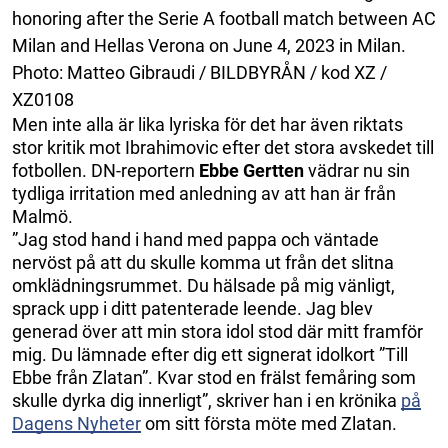
honoring after the Serie A football match between AC
Milan and Hellas Verona on June 4, 2023 in Milan.
Photo: Matteo Gibraudi / BILDBYRÅN / kod XZ /
XZ0108
Men inte alla är lika lyriska för det har även riktats
stor kritik mot Ibrahimovic efter det stora avskedet till
fotbollen. DN-reportern
Ebbe Gertten
vädrar nu sin
tydliga irritation med anledning av att han är från
Malmö.
”Jag stod hand i hand med pappa och väntade
nervöst på att du skulle komma ut från det slitna
omklädningsrummet. Du hälsade på mig vänligt,
sprack upp i ditt patenterade leende. Jag blev
generad över att min stora idol stod där mitt framför
mig. Du lämnade efter dig ett signerat idolkort ”Till
Ebbe från Zlatan”. Kvar stod en frälst femåring som
skulle dyrka dig innerligt”, skriver han i en krönika
på
Dagens Nyheter
om sitt första möte med Zlatan.