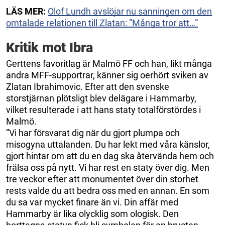
LÄS MER:
Olof Lundh avslöjar nu sanningen om den
omtalade relationen till Zlatan: ”Många tror att…”
Kritik mot Ibra
Gerttens favoritlag är Malmö FF och han, likt många
andra MFF-supportrar, känner sig oerhört sviken av
Zlatan Ibrahimovic. Efter att den svenske
storstjärnan plötsligt blev delägare i Hammarby,
vilket resulterade i att hans staty totalförstördes i
Malmö.
”Vi har försvarat dig när du gjort plumpa och
misogyna uttalanden. Du har lekt med våra känslor,
gjort hintar om att du en dag ska återvända hem och
frälsa oss på nytt. Vi har rest en staty över dig. Men
tre veckor efter att monumentet över din storhet
rests valde du att bedra oss med en annan. En som
du sa var mycket finare än vi. Din affär med
Hammarby är lika olycklig som ologisk. Den