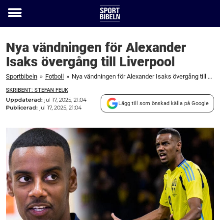
Toggle
menu
Nya vändningen för Alexander
Isaks övergång till Liverpool
Sportbibeln
»
Fotboll
»
Nya vändningen för Alexander Isaks övergång till Liverpool
SKRIBENT: STEFAN FEUK
Uppdaterad:
jul 17, 2025, 21:04
Lägg till som önskad källa på Google
Publicerad:
jul 17, 2025, 21:04