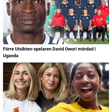
Förre Utsikten-spelaren David Owori mördad i
Uganda