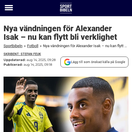
Toggle
menu
Nya vändningen för Alexander
Isak – nu kan flytt bli verklighet
Sportbibeln
»
Fotboll
»
Nya vändningen för Alexander Isak – nu kan flytt bli verklighet
SKRIBENT: STEFAN FEUK
Uppdaterad:
aug 14, 2025, 09:28
Lägg till som önskad källa på Google
Publicerad:
aug 14, 2025, 09:18