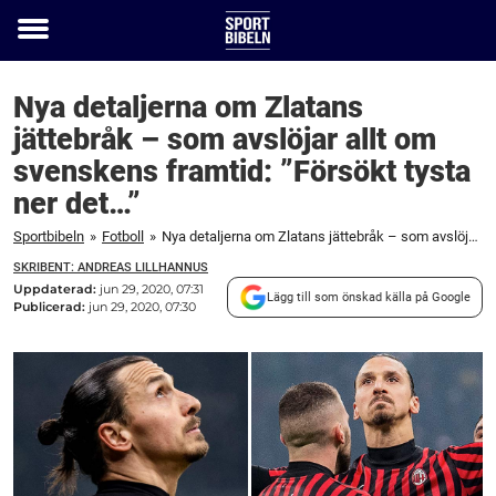
Toggle
menu
Nya detaljerna om Zlatans
jättebråk – som avslöjar allt om
svenskens framtid: ”Försökt tysta
ner det…”
Sportbibeln
»
Fotboll
»
Nya detaljerna om Zlatans jättebråk – som avslöjar allt om svenskens framtid: ”Försökt tysta ner det...”
SKRIBENT: ANDREAS LILLHANNUS
Uppdaterad:
jun 29, 2020, 07:31
Lägg till som önskad källa på Google
Publicerad:
jun 29, 2020, 07:30