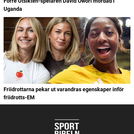
Förre Utsikten-spelaren David Owori mördad i
Uganda
Friidrottarna pekar ut varandras egenskaper inför
friidrotts-EM