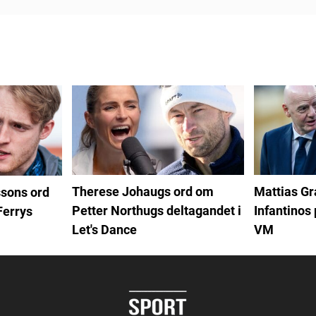
Therese Johaugs ord om
Mattias G
sons ord
Petter Northugs deltagandet i
Infantinos 
Ferrys
Let's Dance
VM