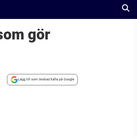
 som gör
Lägg till som önskad källa på Google