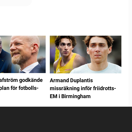
rafström godkände
Armand Duplantis
plan för fotbolls-
missräkning inför friidrotts-
EM i Birmingham