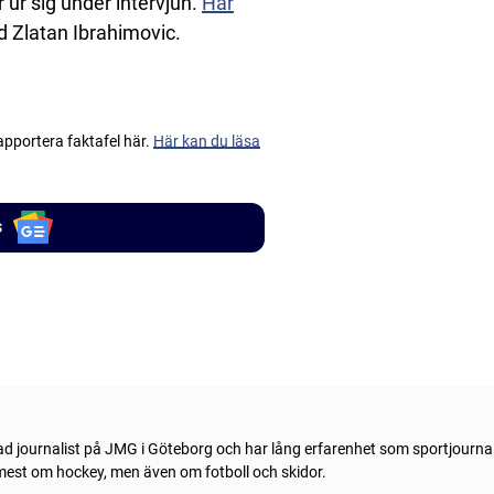
r ur sig under intervjun.
Här
ad Zlatan Ibrahimovic.
apportera faktafel här.
Här kan du läsa
s
ad journalist på JMG i Göteborg och har lång erfarenhet som sportjournal
 mest om hockey, men även om fotboll och skidor.