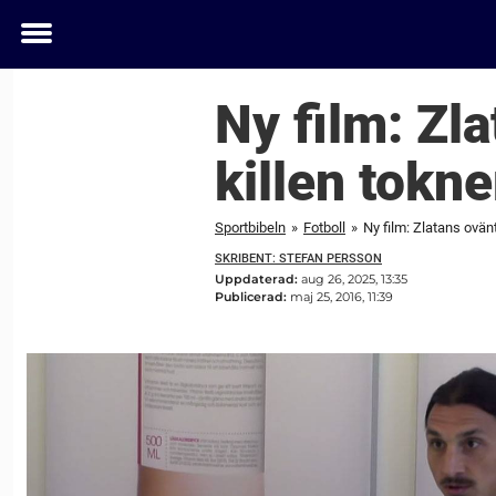
Toggle
menu
Ny film: Zl
killen tokn
Sportbibeln
»
Fotboll
»
Ny film: Zlatans ovän
SKRIBENT: STEFAN PERSSON
Uppdaterad:
aug 26, 2025, 13:35
Publicerad:
maj 25, 2016, 11:39