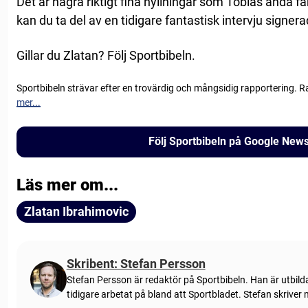
Det är några riktigt fina hyllningar som Tobias ändå få
kan du ta del av en tidigare fantastisk intervju signer
Gillar du Zlatan? Följ Sportbibeln.
Sportbibeln strävar efter en trovärdig och mångsidig rapportering. R
mer...
Följ Sportbibeln på Google New
Läs mer om...
Zlatan Ibrahimovic
Skribent: Stefan Persson
Stefan Persson är redaktör på Sportbibeln. Han är utbild
tidigare arbetat på bland att Sportbladet. Stefan skriver