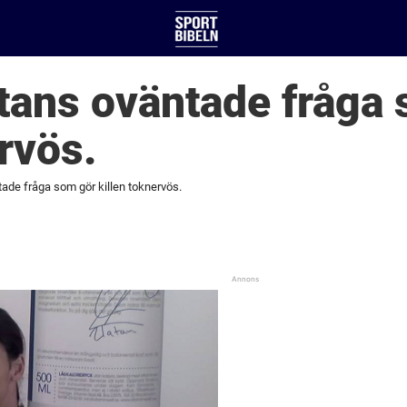
atans oväntade fråga
ervös.
tade fråga som gör killen toknervös.