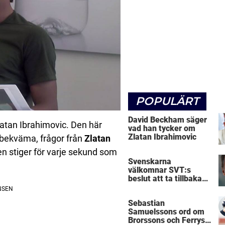
POPULÄRT
David Beckham säger
atan Ibrahimovic. Den här
vad han tycker om
Zlatan Ibrahimovic
t bekväma, frågor från
Zlatan
n stiger för varje sekund som
Svenskarna
välkomnar SVT:s
beslut att ta tillbaka
Micke Leijnegard
Sebastian
Samuelssons ord om
Brorssons och Ferrys