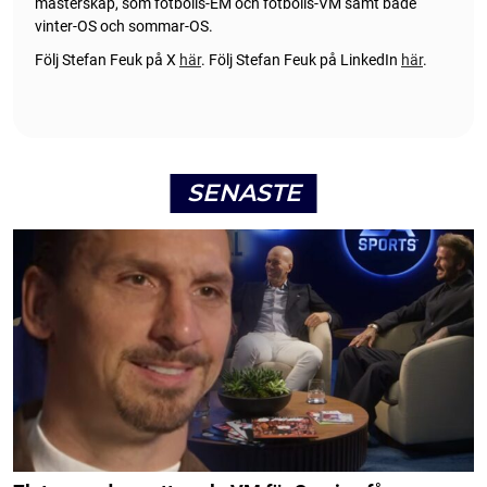
mästerskap, som fotbolls-EM och fotbolls-VM samt både
vinter-OS och sommar-OS.
Följ Stefan Feuk på X
här
.
Följ Stefan Feuk på LinkedIn
här
.
SENASTE