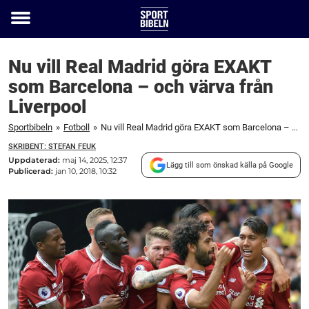
Toggle
menu
Nu vill Real Madrid göra EXAKT
som Barcelona – och värva från
Liverpool
Sportbibeln
»
Fotboll
»
Nu vill Real Madrid göra EXAKT som Barcelona – och värva från Liverpool
SKRIBENT: STEFAN FEUK
Uppdaterad:
maj 14, 2025, 12:37
Lägg till som önskad källa på Google
Publicerad:
jan 10, 2018, 10:32