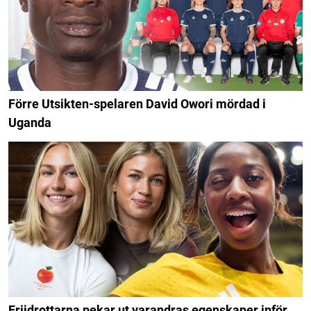
Förre Utsikten-spelaren David Owori mördad i
Uganda
Friidrottarna pekar ut varandras egenskaper inför