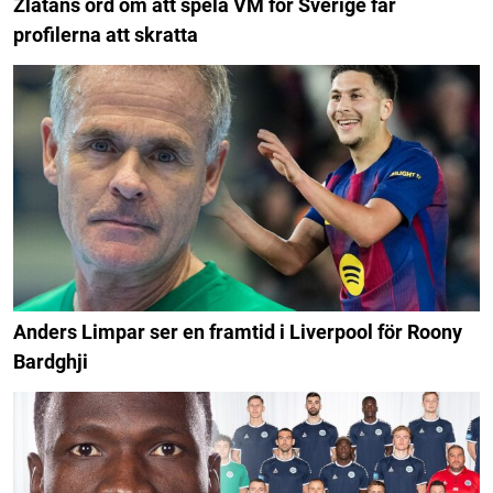
Zlatans ord om att spela VM för Sverige får
profilerna att skratta
Anders Limpar ser en framtid i Liverpool för Roony
Bardghji