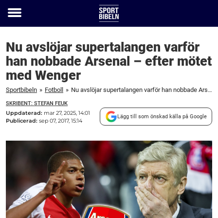
Toggle
menu
Nu avslöjar supertalangen varför
han nobbade Arsenal – efter mötet
med Wenger
Sportbibeln
»
Fotboll
»
Nu avslöjar supertalangen varför han nobbade Arsenal – efter mötet med Wenger
SKRIBENT: STEFAN FEUK
Uppdaterad:
mar 27, 2025, 14:01
Lägg till som önskad källa på Google
Publicerad:
sep 07, 2017, 15:14