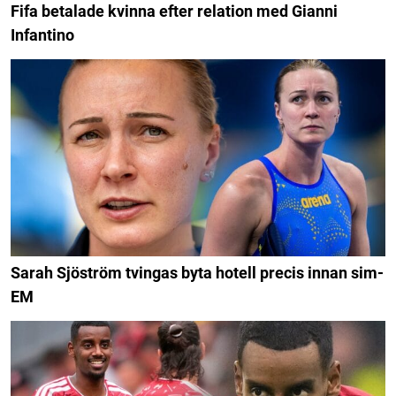
Fifa betalade kvinna efter relation med Gianni
Infantino
Sarah Sjöström tvingas byta hotell precis innan sim-
EM