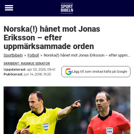
Toggle
menu
Norska(!) hånet mot Jonas
Eriksson – efter
uppmärksammade orden
Sportbibeln
»
Fotboll
»
Norska(!) hånet mot Jonas Eriksson – efter uppmärksammade orden
SKRIBENT: RASMUS SENATOR
Uppdaterad:
apr 02, 2025, 09:41
Lägg till som önskad källa på Google
Publicerad:
jun 14, 2018, 19:25