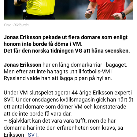
Foto: Bildbyrån
Jonas Eriksson pekade ut flera domare som enligt
honom inte borde få döma i VM.
Det får den norska tidningen VG att håna svensken.
Jonas Eriksson
har en lång domarkarriär i bagaget.
Men efter att inte ha tagits ut till fotbolls-VM i
Ryssland valde han att lägga pipan på hyllan.
Under VM-slutspelet agerar 44-årige Eriksson expert i
SVT. Under onsdagens kvällsmagasin gick han hårt åt
ett antal domare som dömer VM och konstaterade
att de inte borde få vara där.
– Självklart kan det vara vara tufft, men de här
domarna har inte den erfarenheten som krävs, sa
Eriksson i
SVT
.