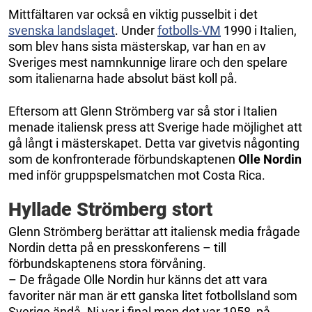
Mittfältaren var också en viktig pusselbit i det
svenska landslaget
. Under
fotbolls-VM
1990 i Italien,
som blev hans sista mästerskap, var han en av
Sveriges mest namnkunnige lirare och den spelare
som italienarna hade absolut bäst koll på.
Eftersom att Glenn Strömberg var så stor i Italien
menade italiensk press att Sverige hade möjlighet att
gå långt i mästerskapet. Detta var givetvis någonting
som de konfronterade förbundskaptenen
Olle Nordin
med inför gruppspelsmatchen mot Costa Rica.
Hyllade Strömberg stort
Glenn Strömberg berättar att italiensk media frågade
Nordin detta på en presskonferens – till
förbundskaptenens stora förvåning.
– De frågade Olle Nordin hur känns det att vara
favoriter när man är ett ganska litet fotbollsland som
Sverige ändå. Ni var i final men det var 1958, på