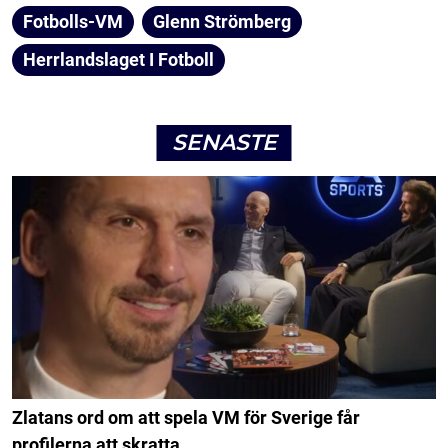
Fotbolls-VM
Glenn Strömberg
Herrlandslaget I Fotboll
SENASTE
Zlatans ord om att spela VM för Sverige får
profilerna att skratta