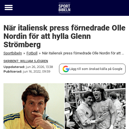
Toggle
menu
När italiensk press förnedrade Olle
Nordin för att hylla Glenn
Strömberg
Sportbibeln
»
Fotboll
»
När italiensk press förnedrade Olle Nordin för att hylla Glenn Strömberg
SKRIBENT: WILLIAM SJÖGREN
Uppdaterad:
jun 26, 2026, 13:38
Lägg till som önskad källa på Google
Publicerad:
jun 16, 2022, 09:59