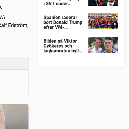
i SVT under
s.
fotbolls-VM
A).
Spanien raderar
bort Donald Trump
Ralf Edström,
efter VM-
guldfirandet
Bilden på Viktor
Gyökeres och
lagkamraten hyllas
nu stort