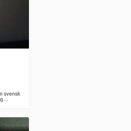
om svensk
 ...