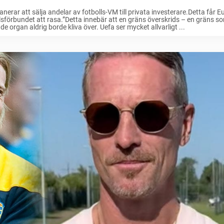
lanerar att sälja andelar av fotbolls-VM till privata investerare.Detta får 
lsförbundet att rasa.”Detta innebär att en gräns överskrids – en gräns s
de organ aldrig borde kliva över. Uefa ser mycket allvarligt ...