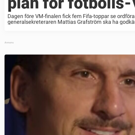
plan för fotbolls
Dagen före VM-finalen fick fem Fifa-toppar se ordför
generalsekreteraren Mattias Grafström ska ha godkän
New York Times. Mötet ska ha hållits ...