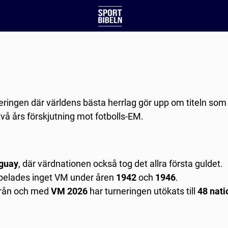
eringen där världens bästa herrlag gör upp om titeln som
vå års förskjutning mot fotbolls-EM.
uguay
, där värdnationen också tog det allra första guldet.
spelades inget VM under åren
1942
och
1946
.
från och med
VM 2026
har turneringen utökats till
48 nati