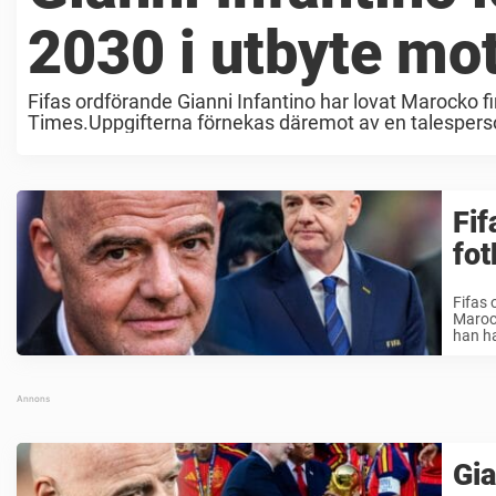
2030 i utbyte mo
Fifas ordförande Gianni Infantino har lovat Marocko f
Times.Uppgifterna förnekas däremot av en talespers
Portugal. Tidigare ...
Fif
fo
Fifas 
Marock
han ha
Gia