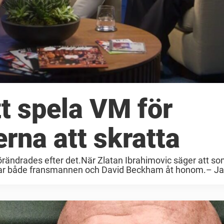
t spela VM för
erna att skratta
örändrades efter det.När Zlatan Ibrahimovic säger att s
ttar både fransmannen och David Beckham åt honom.– Jag