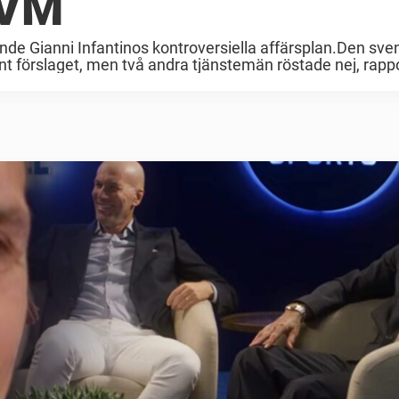
-VM
ande Gianni Infantinos kontroversiella affärsplan.Den sv
t förslaget, men två andra tjänstemän röstade nej, rapp