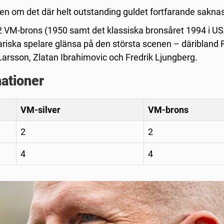
ven om det där helt outstanding guldet fortfarande sakna
 VM-brons (1950 samt det klassiska bronsåret 1994 i US
riska spelare glänsa på den största scenen – däribland 
Larsson, Zlatan Ibrahimovic och Fredrik Ljungberg.
ationer
VM-silver
VM-brons
2
2
4
4