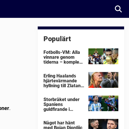
Populärt
Fotbolls-VM: Alla
vinnare genom
tiderna – komplett
lista
Erling Haalands
hjärtevärmande
hyllning till Zlatan
Ibrahimovic
Storbråket under
Spaniens
oner
.
guldfirande i
fotbolls-VM i natt:
"Äckligt"
Något har hänt
med Bojan Djordjic