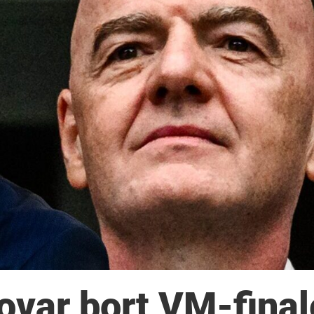
lovar bort VM-fina