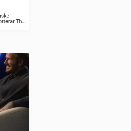
enske
orterar The