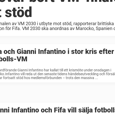
t stöd
inalen av VM 2030 i utbyte mot stöd, rapporterar brittiska
on för Fifa. VM 2030 ska anordnas av Marocko, Spanien 
a och Gianni Infantino i stor kris efter
tbolls-VM
ordförande Gianni Infantino har kallat till ett krismöte under onsdagen i
o.Infantino vill reda ut den senaste tidens händelseutveckling och försä
r fortsatt stöd hos medlemsförbunden – trots den massiva ...
nni Infantino och Fifa vill sälja fotbo