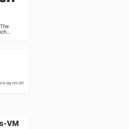
 The
och
kra sig om att
lls-VM