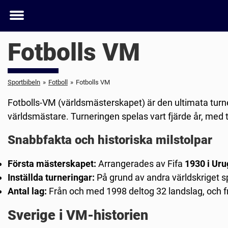
Toggle
menu
Fotbolls VM
Sportbibeln
»
Fotboll
»
Fotbolls VM
Fotbolls-VM (världsmästerskapet) är den ultimata turn
världsmästare. Turneringen spelas vart fjärde år, med t
Snabbfakta och historiska milstolpar
Första mästerskapet:
Arrangerades av Fifa
1930 i Ur
Inställda turneringar:
På grund av andra världskriget 
Antal lag:
Från och med 1998 deltog 32 landslag, och 
Sverige i VM-historien