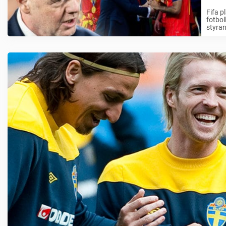
Fifa p
fotbol
styran