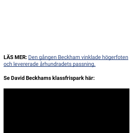
LÄS MER:
Den gången Beckham vinklade högerfoten
och levererade århundradets passning.
Se David Beckhams klassfrispark här: