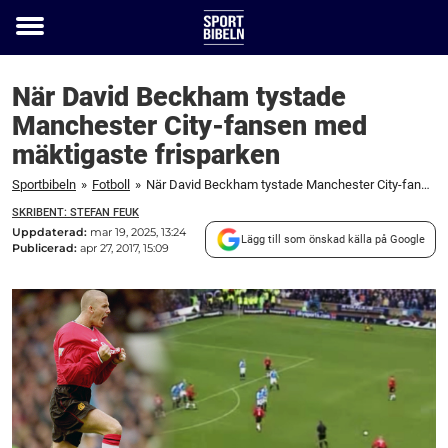
Toggle
menu
När David Beckham tystade
Manchester City-fansen med
mäktigaste frisparken
Sportbibeln
»
Fotboll
»
När David Beckham tystade Manchester City-fansen med mäktigaste frisparken
SKRIBENT: STEFAN FEUK
Uppdaterad:
mar 19, 2025, 13:24
Lägg till som önskad källa på Google
Publicerad:
apr 27, 2017, 15:09