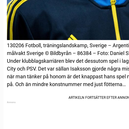
130206 Fotboll, träningslandskamp, Sverige – Argent
målvakt Sverige © Bildbyrån – 86384 – Foto: Daniel S
Under klubblagskarriären blev det dessutom spel i l
City och PSV. Det var sällan Isaksson gjorde några mi
när man tänker på honom är det knappast hans spel
på. Och än mindre konstnummer med just fötterna…