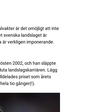
akter är det omöjligt att inte
t svenska landslaget är
na är verkligen imponerande.
hösten 2002, och han släppte
sluta landslagskarriären. Lägg
illdelades priset som årets
ela tio gånger(!).