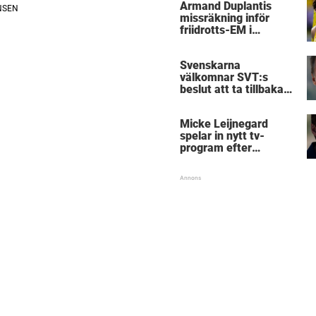
Armand Duplantis
missräkning inför
friidrotts-EM i
Birmingham
Svenskarna
välkomnar SVT:s
beslut att ta tillbaka
Micke Leijnegard
Micke Leijnegard
spelar in nytt tv-
program efter
Mästarnas mästare