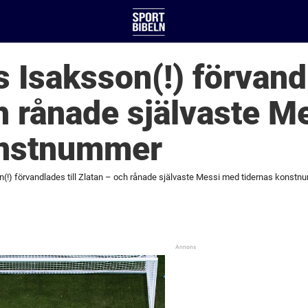
 Isaksson(!) förvandl
h rånade självaste M
onstnummer
(!) förvandlades till Zlatan – och rånade självaste Messi med tidernas konst