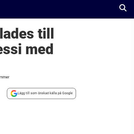
ades till
essi med
nummer
Lägg till som önskad källa på Google