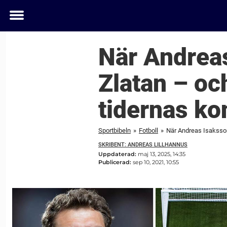
Toggle
menu
När Andreas
Zlatan – oc
tidernas k
Sportbibeln
»
Fotboll
»
När Andreas Isaksson
SKRIBENT: ANDREAS LILLHANNUS
Uppdaterad:
maj 13, 2025, 14:35
Publicerad:
sep 10, 2021, 10:55