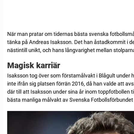
När man pratar om tidernas bästa svenska fotbollsmålv
tänka på Andreas Isaksson. Det han åstadkommit i de
nästintill unikt, och hans långvarighet mellan stolpar
Magisk karriär
Isaksson tog över som förstamålvakt i Blågult under 
inte ifrån sig platsen förrän 2016, då han valde att av
där till att Isaksson under sina år inom toppfotbollen t
bästa manliga målvakt av Svenska Fotbollsförbundet h