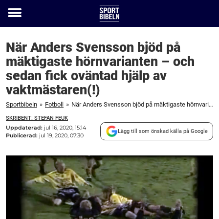
Toggle
menu
När Anders Svensson bjöd på
mäktigaste hörnvarianten – och
sedan fick oväntad hjälp av
vaktmästaren(!)
Sportbibeln
»
Fotboll
»
När Anders Svensson bjöd på mäktigaste hörnvarianten – och sedan fick oväntad hjälp av vaktmästaren(!)
SKRIBENT: STEFAN FEUK
Uppdaterad:
jul 16, 2020, 15:14
Lägg till som önskad källa på Google
Publicerad:
jul 19, 2020, 07:30