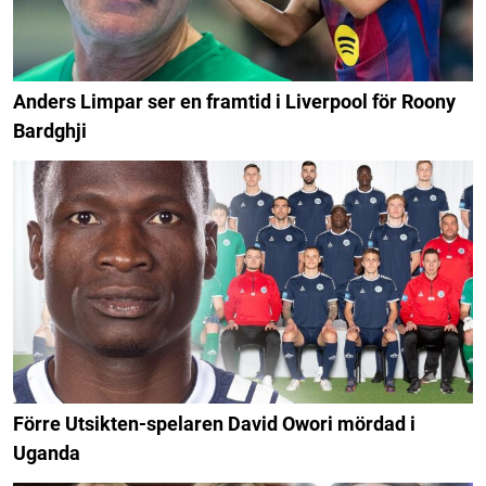
Anders Limpar ser en framtid i Liverpool för Roony
Bardghji
Förre Utsikten-spelaren David Owori mördad i
Uganda