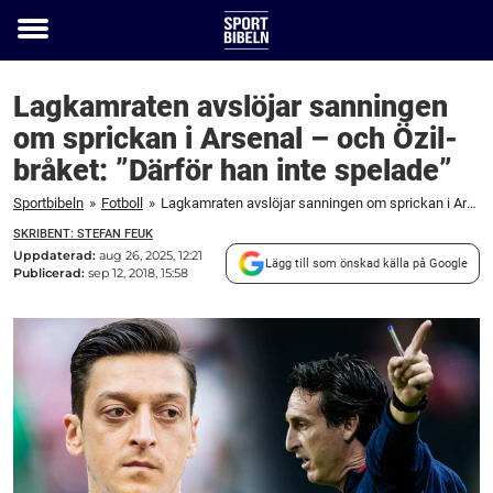
Toggle
menu
Lagkamraten avslöjar sanningen
om sprickan i Arsenal – och Özil-
bråket: ”Därför han inte spelade”
Sportbibeln
»
Fotboll
»
Lagkamraten avslöjar sanningen om sprickan i Arsenal – och Özil-bråket: "Därför han inte spelade"
SKRIBENT: STEFAN FEUK
Uppdaterad:
aug 26, 2025, 12:21
Lägg till som önskad källa på Google
Publicerad:
sep 12, 2018, 15:58