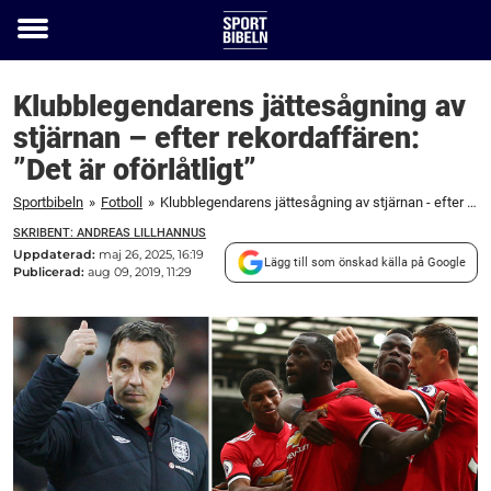
Toggle
menu
Klubblegendarens jättesågning av
stjärnan – efter rekordaffären:
”Det är oförlåtligt”
Sportbibeln
»
Fotboll
»
Klubblegendarens jättesågning av stjärnan - efter rekordaffären: "Det är oförlåtligt”
SKRIBENT: ANDREAS LILLHANNUS
Uppdaterad:
maj 26, 2025, 16:19
Lägg till som önskad källa på Google
Publicerad:
aug 09, 2019, 11:29