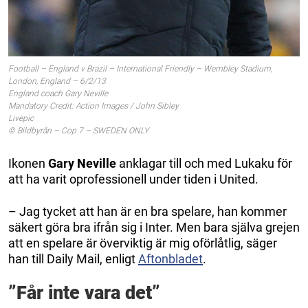
Football – England v Brazil – International Friendly – Wembley Stadium,
London, England – 6/2/13
England coach Gary Neville
Mandatory Credit: Action Images / John Sibley
Livepic
© Bildbyrån – Cop 7 – SWEDEN ONLY
Ikonen
Gary Neville
anklagar till och med Lukaku för
att ha varit oprofessionell under tiden i United.
– Jag tycket att han är en bra spelare, han kommer
säkert göra bra ifrån sig i Inter. Men bara själva grejen
att en spelare är överviktig är mig oförlåtlig, säger
han till Daily Mail, enligt
Aftonbladet
.
”Får inte vara det”