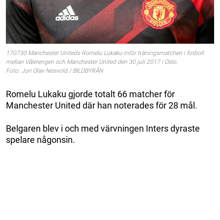
170730 Manchester Uniteds Romelu Lukaku inför träningsmatchen i fotboll
mellan Vålerengen och Manchester United den 30 juli 2017 i Oslo.
Foto: Jon Olav Nesvold / BILDBYRÅN
Romelu Lukaku gjorde totalt 66 matcher för
Manchester United där han noterades för 28 mål.
Belgaren blev i och med värvningen Inters dyraste
spelare någonsin.