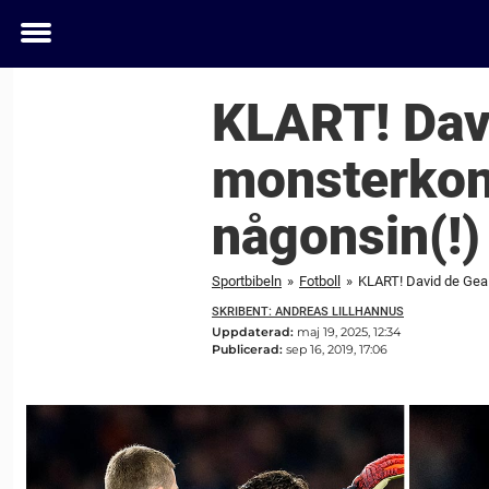
Toggle
menu
KLART! Davi
monsterkont
någonsin(!)
Sportbibeln
»
Fotboll
»
KLART! David de Gea s
SKRIBENT: ANDREAS LILLHANNUS
Uppdaterad:
maj 19, 2025, 12:34
Publicerad:
sep 16, 2019, 17:06