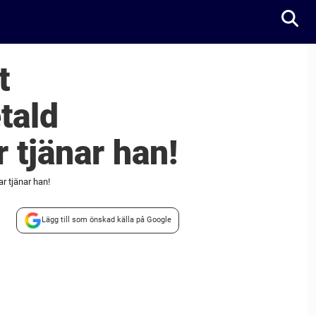
t
tald
 tjänar han!
r tjänar han!
Lägg till som önskad källa på Google