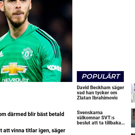
POPULÄRT
David Beckham säger
vad han tycker om
Zlatan Ibrahimovic
Svenskarna
om därmed blir bäst betald
välkomnar SVT:s
beslut att ta tillbaka
Micke Leijnegard
 att vinna titlar igen, säger