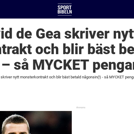
d de Gea skriver nyt
rakt och blir bäst be
 – så MYCKET pengar
kriver nytt monsterkontrakt och blir bäst betald någonsin(!) - så MYCKET penga