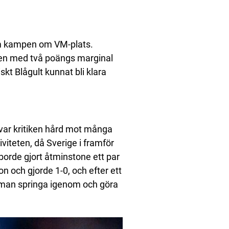
om kampen om VM-plats.
ngen med två poängs marginal
skt Blågult kunnat bli klara
var kritiken hård mot många
iviteten, då Sverige i framför
borde gjort åtminstone ett par
on och gjorde 1-0, och efter ett
 man springa igenom och göra