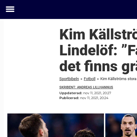
Toggle
menu
Kim Källstr
Lindelöf: ”
det finns g
Sportbibeln
»
Fotboll
»
Kim Källströms stora k
SKRIBENT: ANDREAS LILLHANNUS
Uppdaterad:
nov 11, 2021, 20:27
Publicerad:
nov 11, 2021, 20:24