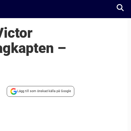
Victor
lagkapten –
Lägg till som önskad källa på Google