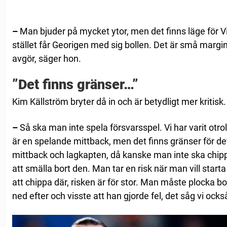
–
Man bjuder på mycket ytor, men det finns läge för Vict
stället får Georigen med sig bollen. Det är små margi
avgör, säger hon.
”Det finns gränser…”
Kim Källström bryter då in och är betydligt mer kritisk.
–
Så ska man inte spela försvarsspel. Vi har varit otroli
är en spelande mittback, men det finns gränser för de
mittback och lagkapten, då kanske man inte ska chippa
att smälla bort den. Man tar en risk när man vill start
att chippa där, risken är för stor. Man måste plocka bo
ned efter och visste att han gjorde fel, det såg vi ocks