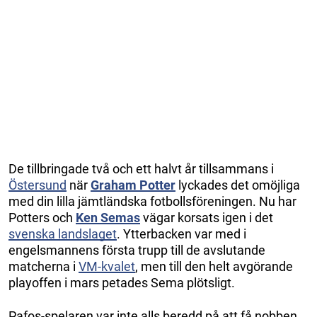
De tillbringade två och ett halvt år tillsammans i
Östersund
när
Graham Potter
lyckades det omöjliga
med din lilla jämtländska fotbollsföreningen. Nu har
Potters och
Ken Semas
vägar korsats igen i det
svenska landslaget
. Ytterbacken var med i
engelsmannens första trupp till de avslutande
matcherna i
VM-kvalet
, men till den helt avgörande
playoffen i mars petades Sema plötsligt.
Pafos-spelaren var inte alls beredd på att få nobben