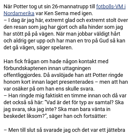
När Potter tog ut sin 26-mannatrupp till
fotbolls-VM i
Nordamerika
var Ken Sema med igen.
– I dag är jag här, extremt glad och extremt stolt över
den resan som jag har gjort och alla hinder som jag
har stött på på vägen. När man jobbar väldigt hårt
och aldrig ger upp och har man en tro på Gud så kan
det gå vägen, säger spelaren.
Han fick frågan om hade någon kontakt med
förbundskaptenen innan uttagningen
offentliggjordes. Då avslöjade han att Potter ringde
honom kort innan laget presenterades – men att han
var osäker på om han ens skulle svara.
– Han ringde mig faktiskt en timme innan och då var
det också så här: ”Vad är det för typ av samtal? Ska
jag svara, ska jag inte? Ska man bara vänta in
beskedet liksom?”, säger han och fortsätter:
– Men till slut så svarade jag och det var ett jättebra