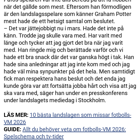
när det gällde som mest. Eftersom han förmodligen
är den landslagsspelare som känner Graham Potter
mest hade de ett hetsigt samtal om beslutet.
– Det var jättejobbigt nu i mars. Hade det inte på
känn. Trodde jag skulle vara med. Har varit med
länge och tycker att jag gjort det bra när jag varit
med. Han ringde mig och berättade varför och vi
hade ett bra snack där det var ganska högt i tak. Han
hade sina anledningar att jag inte kom med och jag
hade väl mina synpunkter på det hela. Men samtidigt
fick man respektera hans beslut och det enda jag
kunde göra var att fortsätta jobba hårt och visa att jag
ska vara med, säger han under en presskonferens
under landslagets mediedag i Stockholm.
LÄS MER:
10 bästa landslagen som missar fotbolls-
VM 2026
GUIDE:
Allt du behöver veta om fotbolls-VM 2026:
Spelschema och tv-tider