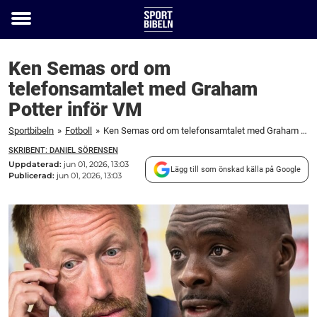
Toggle
menu
Ken Semas ord om
telefonsamtalet med Graham
Potter inför VM
Sportbibeln
»
Fotboll
»
Ken Semas ord om telefonsamtalet med Graham Potter inför VM
SKRIBENT: DANIEL SÖRENSEN
Uppdaterad:
jun 01, 2026, 13:03
Lägg till som önskad källa på Google
Publicerad:
jun 01, 2026, 13:03