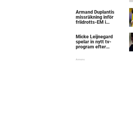
kritik
Armand Duplantis
missräkning inför
friidrotts-EM i
Birmingham
Micke Leijnegard
spelar in nytt tv-
program efter
Mästarnas mästare