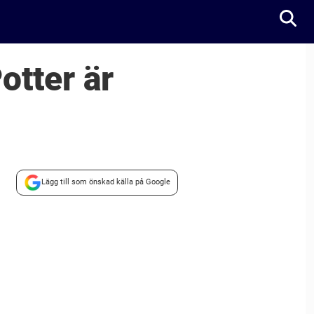
otter är
Lägg till som önskad källa på Google