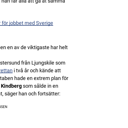
t han får alla att gå åt samma
för jobbet med Sverige
n en av de viktigaste har helt
 Östersund från Ljungskile som
rettan
i två år och kände att
 staben hade en extrem plan för
Kindberg
som sålde in en
t, säger han och fortsätter: