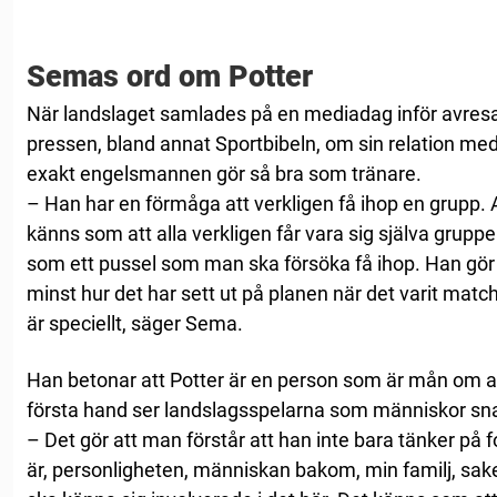
Semas ord om Potter
När landslaget samlades på en mediadag inför avresa
pressen, bland annat Sportbibeln, om sin relation m
exakt engelsmannen gör så bra som tränare.
– Han har en förmåga att verkligen få ihop en grupp. A
känns som att alla verkligen får vara sig själva gruppen
som ett pussel som man ska försöka få ihop. Han gör d
minst hur det har sett ut på planen när det varit matc
är speciellt, säger Sema.
Han betonar att Potter är en person som är mån om att
första hand ser landslagsspelarna som människor snar
– Det gör att man förstår att han inte bara tänker på f
är, personligheten, människan bakom, min familj, saker