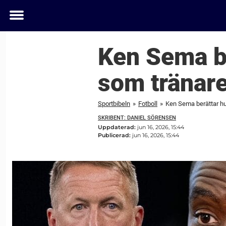
Toggle
menu
Ken Sema be
som tränar
Sportbibeln
»
Fotboll
»
Ken Sema berättar hu
SKRIBENT: DANIEL SÖRENSEN
Uppdaterad:
jun 16, 2026, 15:44
Publicerad:
jun 16, 2026, 15:44