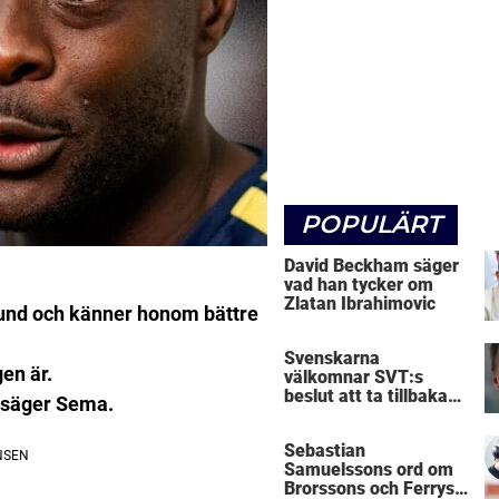
POPULÄRT
David Beckham säger
vad han tycker om
Zlatan Ibrahimovic
und och känner honom bättre
Svenskarna
en är.
välkomnar SVT:s
beslut att ta tillbaka
, säger Sema.
Micke Leijnegard
Sebastian
Samuelssons ord om
Brorssons och Ferrys