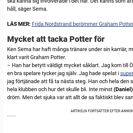
ska känna sig involverade i det här. Det känns som at
håll, säger Sema.
LÄS MER:
Frida Nordstrand berömmer Graham Potter 
Mycket att tacka Potter för
Ken Sema har haft många tränare under sin karriär, me
klart varit Graham Potter.
– Han har betytt väldigt mycket såklart. Jag kom till
en bra spelare tycker jag själv. Jag hade spelat i
supe
jag förtjänade att få ta nästa steg. Han och hela den
hela klubben och hur det skulle bli. Inte minst
(Daniel)
dröm. Men det sjuka var att allt de sa faktiskt blev san