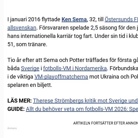
I januari 2016 flyttade
Ken Sema
, 32, till
Östersunds F
allsvenskan
. Försvararen spelade 2,5 säsong för den
hans internationella karriär tog fart. Under sin tid i 
51, som tränare.
Tio år efter att Sema och Potter träffades för första 
båda
Sverige
i
fotbolls-VM i Nordamerika
. Förbundsk
i de viktiga
VM-playoffmatcherna
mot Ukraina och Pole
spelaren en biljett.
LÄS MER:
Therese Strömbergs kritik mot Sverige und
GUIDE:
Allt du behöver veta om fotbolls-VM 2026: Sp