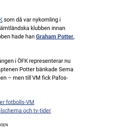
K
som då var nykomling i
 jämtländska klubben innan
klubben hade han
Graham Potter
,
gången i ÖFK representerar nu
aptenen Potter bänkade Sema
n – men till VM fick Pafos-
er fotbolls-VM
elschema och tv-tider