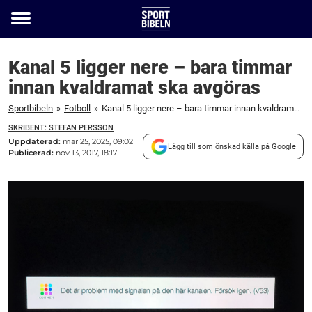
Toggle
menu
Kanal 5 ligger nere – bara timmar
innan kvaldramat ska avgöras
Sportbibeln
»
Fotboll
»
Kanal 5 ligger nere – bara timmar innan kvaldramat ska avgöras
SKRIBENT: STEFAN PERSSON
Uppdaterad:
mar 25, 2025, 09:02
Lägg till som önskad källa på Google
Publicerad:
nov 13, 2017, 18:17