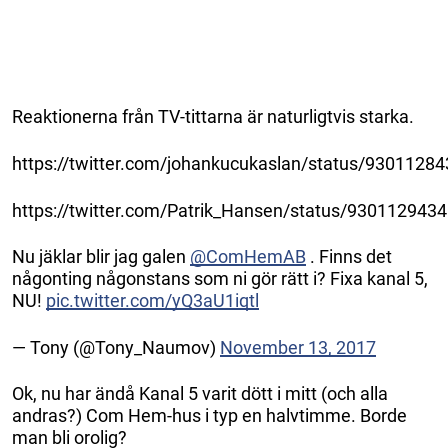
Reaktionerna från TV-tittarna är naturligtvis starka.
https://twitter.com/johankucukaslan/status/930112
https://twitter.com/Patrik_Hansen/status/93011294
Nu jäklar blir jag galen
@ComHemAB
. Finns det
någonting någonstans som ni gör rätt i? Fixa kanal 5,
NU!
pic.twitter.com/yQ3aU1iqtl
— Tony (@Tony_Naumov)
November 13, 2017
Ok, nu har ändå Kanal 5 varit dött i mitt (och alla
andras?) Com Hem-hus i typ en halvtimme. Borde
man bli orolig?