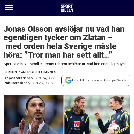
Toggle
menu
Jonas Olsson avslöjar nu vad han
egentligen tycker om Zlatan –
med orden hela Sverige måste
höra: ”Tror man har sett allt…”
Sportbibeln
»
Fotboll
»
Jonas Olsson avslöjar nu vad han egentligen tycker om Zlatan – med orden hela Sverige måste höra: ”Tror man har sett allt…”
SKRIBENT: ANDREAS LILLHANNUS
Uppdaterad:
sep 18, 2024, 08:29
Lägg till som önskad källa på Google
Publicerad:
sep 18, 2024, 08:29