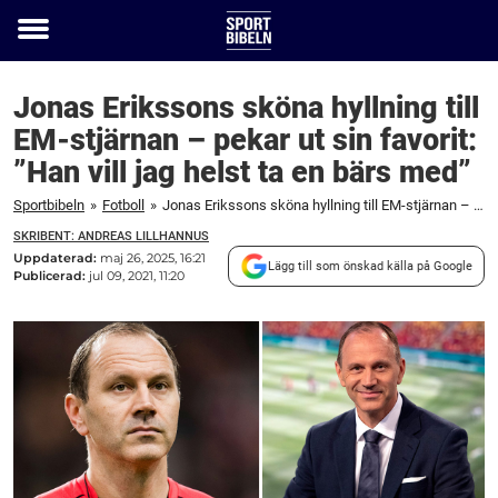
Toggle
menu
Jonas Erikssons sköna hyllning till
EM-stjärnan – pekar ut sin favorit:
”Han vill jag helst ta en bärs med”
Sportbibeln
»
Fotboll
»
Jonas Erikssons sköna hyllning till EM-stjärnan – pekar ut sin favorit: ”Han vill jag helst ta en bärs med”
SKRIBENT: ANDREAS LILLHANNUS
Uppdaterad:
maj 26, 2025, 16:21
Lägg till som önskad källa på Google
Publicerad:
jul 09, 2021, 11:20