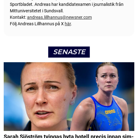
Sportbladet. Andreas har kandidatexamen i journalistik från
Mittuniversitetet i Sundsvall.
Kontakt:
andreas.lillhannus@newsner.com
Följ Andreas Lillhannus på X
här
.
SENASTE
Sarah Sjöström tvingas byta hotell precis innan sim-