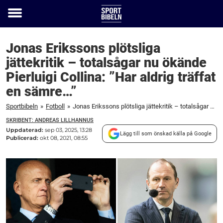
Toggle
menu
Jonas Erikssons plötsliga
jättekritik – totalsågar nu ökände
Pierluigi Collina: ”Har aldrig träffat
en sämre…”
Sportbibeln
»
Fotboll
»
Jonas Erikssons plötsliga jättekritik – totalsågar nu ökände Pierluigi Collina: ”Har aldrig träffat en sämre...”
SKRIBENT: ANDREAS LILLHANNUS
Uppdaterad:
sep 03, 2025, 13:28
Lägg till som önskad källa på Google
Publicerad:
okt 08, 2021, 08:55