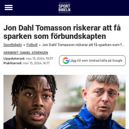
Toggle
menu
Jon Dahl Tomasson riskerar att få
sparken som förbundskapten
Sportbibeln
»
Fotboll
»
Jon Dahl Tomasson riskerar att få sparken som förbundskapten
SKRIBENT: DANIEL SÖRENSEN
Uppdaterad:
nov 15, 2024, 19:37
Lägg till som önskad källa på Google
Publicerad:
nov 15, 2024, 16:17