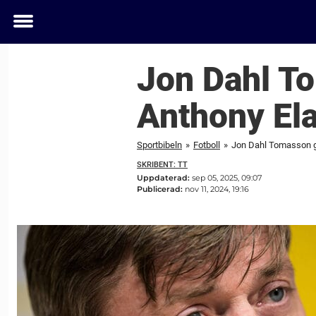
Toggle
menu
Jon Dahl T
Anthony Ela
Sportbibeln
»
Fotboll
»
Jon Dahl Tomasson ge
SKRIBENT: TT
Uppdaterad:
sep 05, 2025, 09:07
Publicerad:
nov 11, 2024, 19:16