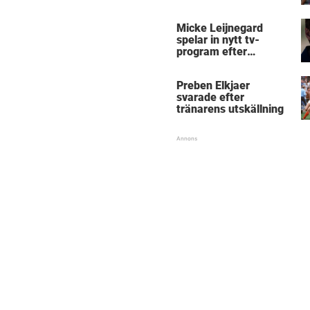
Micke Leijnegard
spelar in nytt tv-
program efter
Mästarnas mästare
Preben Elkjaer
svarade efter
tränarens utskällning