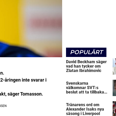
POPULÄRT
David Beckham säger
vad han tycker om
Zlatan Ibrahimovic
n.
-åringen inte svarar i
Svenskarna
välkomnar SVT:s
beslut att ta tillbaka
takt, säger Tomasson.
Micke Leijnegard
Tränarens ord om
Alexander Isaks nya
säsong i Liverpool