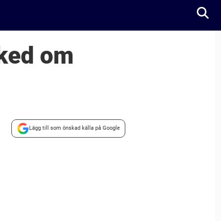
sked om
Lägg till som önskad källa på Google