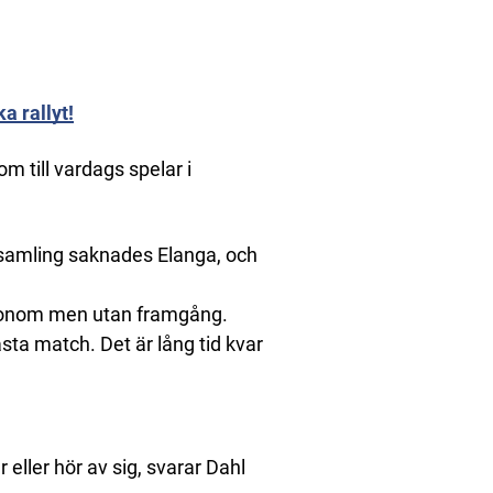
a rallyt!
m till vardags spelar i
amling saknades Elanga, och
a honom men utan framgång.
sta match. Det är lång tid kvar
 eller hör av sig, svarar Dahl