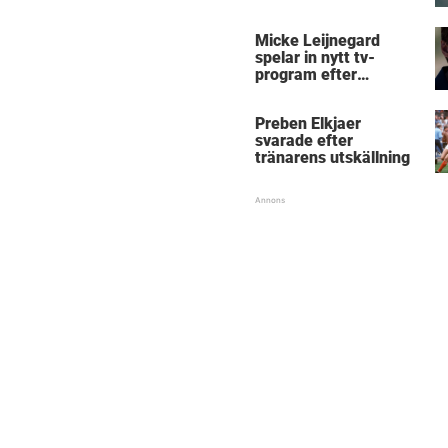
Micke Leijnegard
Micke Leijnegard
spelar in nytt tv-
program efter
Mästarnas mästare
Preben Elkjaer
svarade efter
tränarens utskällning