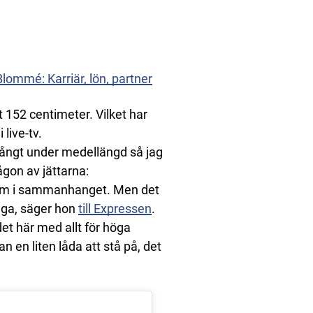
Blommé: Karriär, lön, partner
 152 centimeter. Vilket har
 live-tv.
långt under medellängd så jag
någon av jättarna:
blem i sammanhanget. Men det
äga, säger hon
till Expressen
.
det här med allt för höga
n en liten låda att stå på, det