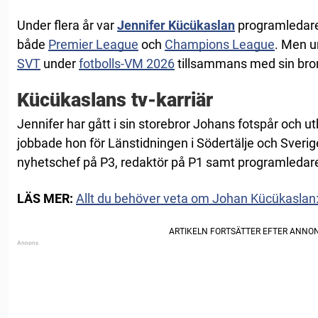
Under flera år var
Jennifer Kücükaslan
programledare
både
Premier League
och
Champions League
. Men u
SVT
under
fotbolls-VM 2026
tillsammans med sin bro
Kücükaslans tv-karriär
Jennifer har gått i sin storebror Johans fotspår och utbil
jobbade hon för Länstidningen i Södertälje och Sverige
nyhetschef på P3, redaktör på P1 samt programledar
LÄS MER:
Allt du behöver veta om Johan Kücükaslan: T