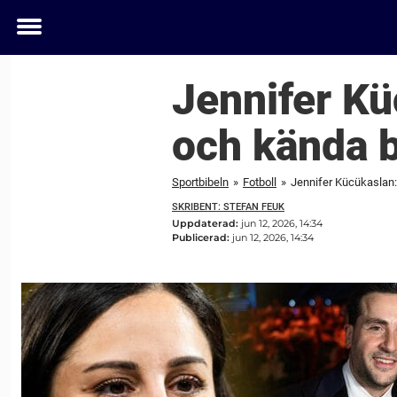
Toggle
menu
Jennifer Kü
och kända 
Sportbibeln
»
Fotboll
»
Jennifer Kücükaslan: 
SKRIBENT: STEFAN FEUK
Uppdaterad:
jun 12, 2026, 14:34
Publicerad:
jun 12, 2026, 14:34