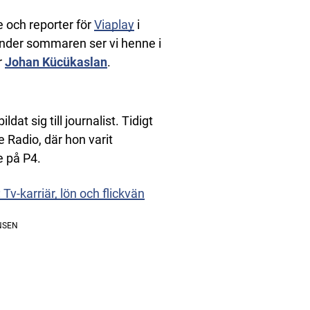
 och reporter för
Viaplay
i
nder sommaren ser vi henne i
r
Johan Kücükaslan
.
dat sig till journalist. Tidigt
 Radio, där hon varit
e på P4.
v-karriär, lön och flickvän