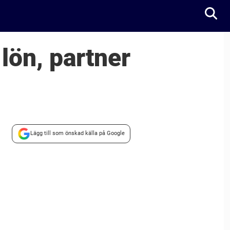
lön, partner
Lägg till som önskad källa på Google