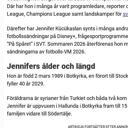
Där har hon i många år varit programledare, reporter 
League, Champions League samt landskamper för
sv
Därefter har Jennifer Kücükaslan synts i många an
fotbollssändningar på Disney+, frågesportprogrammet ”
”På Spåret” i SVT. Sommaren 2026 återförenas hon m
sändningarna av fotbolls-VM 2026.
Jennifers ålder och längd
Hon är född 2 mars 1989 i Botkyrka, en förort till Stoc
fyller 40 år 2029.
Föräldrarna är syrianer från Turkiet och båda två kom t
Jennifer är uppvuxen i Hallunda i Botkyrka fram till 15
familjen vidare till Södertälje.