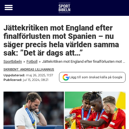
Toggle
menu
Jättekritiken mot England efter
finalförlusten mot Spanien – nu
säger precis hela världen samma
sak: ”Det är dags att…”
Sportbibeln
»
Fotboll
»
Jättekritiken mot England efter finalförlusten mot Spanien – nu säger precis hela världen samma sak: ”Det är dags att…”
SKRIBENT: ANDREAS LILLHANNUS
Uppdaterad:
maj 26, 2025, 11:57
Lägg till som önskad källa på Google
Publicerad:
jul 15, 2024, 08:21