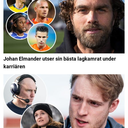
Johan Elmander utser sin bästa lagkamrat under
karriären